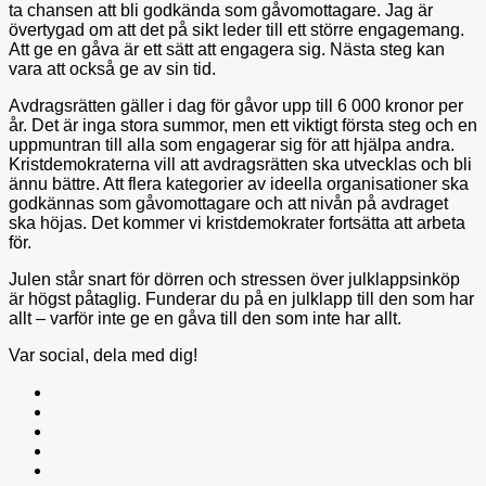
ta chansen att bli godkända som gåvomottagare. Jag är
övertygad om att det på sikt leder till ett större engagemang.
Att ge en gåva är ett sätt att engagera sig. Nästa steg kan
vara att också ge av sin tid.
Avdragsrätten gäller i dag för gåvor upp till 6 000 kronor per
år. Det är inga stora summor, men ett viktigt första steg och en
uppmuntran till alla som engagerar sig för att hjälpa andra.
Kristdemokraterna vill att avdragsrätten ska utvecklas och bli
ännu bättre. Att flera kategorier av ideella organisationer ska
godkännas som gåvomottagare och att nivån på avdraget
ska höjas. Det kommer vi kristdemokrater fortsätta att arbeta
för.
Julen står snart för dörren och stressen över julklappsinköp
är högst påtaglig. Funderar du på en julklapp till den som har
allt – varför inte ge en gåva till den som inte har allt.
Var social, dela med dig!