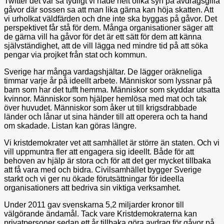
Twitter det var så tydligt vi hade helt olika syn på avdragsgilla
gåvor där sossen sa att man lika gärna kan höja skatten. Att
vi urholkat väldfärden och dne inte ska byggas på gåvor. Det
perspektivet får stå för dem. Många organisationer säger att
de gärna vill ha gåvor för det är ett sätt för dem att känna
självständighet, att de vill lägga ned mindre tid på att söka
pengar via projket från stat och kommun.
Sverige har många vardagshjältar. De lägger oräkneliga
timmar varje år på ideellt arbete. Människor som lyssnar på
barn som har det tufft hemma. Människor som skyddar utsatta
kvinnor. Människor som hjälper hemlösa med mat och tak
över huvudet. Människor som åker ut till krigsdrabbade
länder och lånar ut sina händer till att operera och ta hand
om skadade. Listan kan göras längre.
Vi kristdemokrater vet att samhället är större än staten. Och vi
vill uppmuntra fler att engagera sig ideellt. Både för att
behoven av hjälp är stora och för att det ger mycket tillbaka
att få vara med och bidra. Civilsamhället bygger Sverige
starkt och vi ger nu ökade förutsättningar för ideella
organisationers att bedriva sin viktiga verksamhet.
Under 2011 gav svenskarna 5,2 miljarder kronor till
välgörande ändamål. Tack vare Kristdemokraterna kan
privatpersoner sedan ett år tillbaka göra avdrag för gåvor på