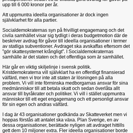
upp till 6 000 kronor per år.
Att uppmuntra ideella organisationer är dock ingen
självklarhet för alla partier.
Socialdemokraternas syn på frivilligt engagemang och det
civila samhället visar sig tydligt i deras budgetmotion där de
beskriver avdrag för gåvor till ideella organisationer i termer
av statliga subventioner. Avdraget ska avskaffas eftersom det
”gör skattesystemet krångligt”. I Socialdemokraternas
samhälle är det staten och det offentliga som är samhället.
Här går en viktig skiljelinje i svensk politik.
Kristdemokraterna vill självklart ha en offentligt finansierad
välfärd, men vi tror inte att staten är lösningen på alla
problem. Vi vill inte förminska medborgarnas ansvar för sina
medmänniskor till att betala skatt och sedan överlåta allt
ansvar till byråkrater och politiker. Vi vill i stället uppmuntra
människor till ett eget engagemang och ett personligt ansvar
för sin egen och andras välfärd.
I dag är 43 organisationer godkända av Skatteverket men vi
hoppas förstås att antalet ska växa. Plan Sverige, en av
dessa organisationer, berättade nyligen att avdraget hittills
gett dem 10 miljoner extra. Fler ideella organisationer borde