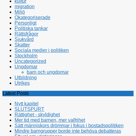
kultur
migration
Miljö
Okategoriserade
Personligt
Politiska tankar
Rättsfrågor
Sjukvård
Skatter
Sociala medier i politiken
Stockholm
Uncategorized
Ungdomar
barn och ungdomar
Utbildning
Utrikes
Latest Posts
Nytt kapitel
SLUTSPURT
Rättighet - skyldighet
Mer tid med barnen, mer valfrihet
Sätt människors drömmar i fokus i bostadspolitiken
Mindre barngrupper borde inte behöva debatteras