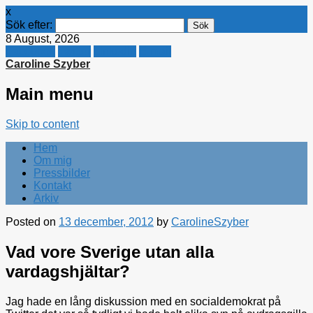
x
Sök efter:
8 August, 2026
Facebook
Twitter
Linkedin
E-mail
Caroline Szyber
Main menu
Skip to content
Hem
Om mig
Pressbilder
Kontakt
Arkiv
Posted on
13 december, 2012
by
CarolineSzyber
Vad vore Sverige utan alla
vardagshjältar?
Jag hade en lång diskussion med en socialdemokrat på