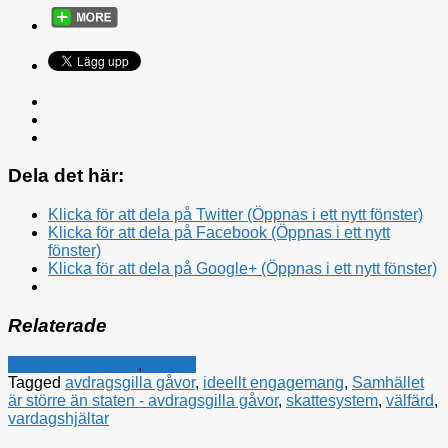
Dela det här:
Klicka för att dela på Twitter (Öppnas i ett nytt fönster)
Klicka för att dela på Facebook (Öppnas i ett nytt
fönster)
Klicka för att dela på Google+ (Öppnas i ett nytt fönster)
Relaterade
Kristdemokraterna
,
Skatter
Tagged
avdragsgilla gåvor
,
ideellt engagemang
,
Samhället
är större än staten - avdragsgilla gåvor
,
skattesystem
,
välfärd
,
vardagshjältar