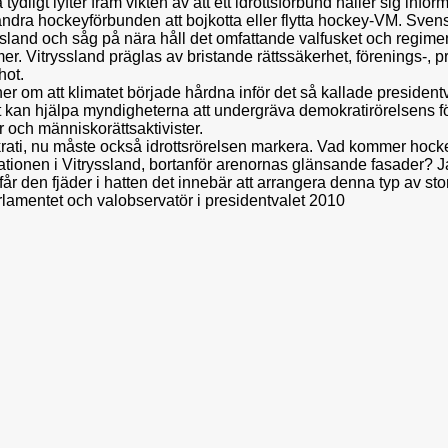
tydligt lyfter fram vikten av att ett idrottsförbund håller sig info
dra hockeyförbunden att bojkotta eller flytta hockey-VM. Svens
yssland och såg på nära håll det omfattande valfusket och regim
mer. Vitryssland präglas av bristande rättssäkerhet, förenings-, p
hot.
r om att klimatet började hårdna inför det så kallade president
t kan hjälpa myndigheterna att undergräva demokratirörelsens för
 och människorättsaktivister.
rati, nu måste också idrottsrörelsen markera. Vad kommer hockey
uationen i Vitryssland, bortanför arenornas glänsande fasader? Jag
r får den fjäder i hatten det innebär att arrangera denna typ av s
rlamentet och valobservatör i presidentvalet 2010