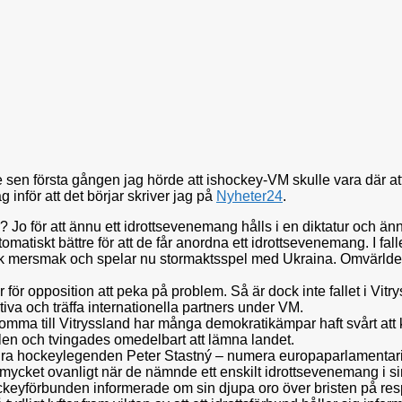
sen första gången jag hörde att ishockey-VM skulle vara där att d
 inför att det börjar skriver jag på
Nyheter24
.
r? Jo för att ännu ett idrottsevenemang hålls i en diktatur och än
utomatiskt bättre för att de får anordna ett idrottsevenemang. I f
ck mersmak och spelar nu stormaktsspel med Ukraina. Omvärlden g
r för opposition att peka på problem. Så är dock inte fallet i Vit
aktiva och träffa internationella partners under VM.
få komma till Vitryssland har många demokratikämpar haft svårt a
len och tvingades omedelbart att lämna landet.
ndra hockeylegenden Peter Stastný – numera europaparlamentarike
ot mycket ovanligt när de nämnde ett enskilt idrottsevenemang i
keyförbunden informerade om sin djupa oro över bristen på respekt