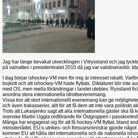
Jag har länge bevakat utvecklingen i Vitryssland och jag tyckte 
på valnatten i presidentvalet 2010 då jag var valobseravtör. Idag
I dag börjar ishockey-VM men för mig är intresset iskallt. Varfö
bojkott och att ishockey-VM hade flyttats. Diktaturer blir inte a
med OS, men reella förändringar i landet uteblev. Ryssland fi
anordna stora internationella idrottsevenemang.
Vissa tror att stort internationellt evenemang kan ge möjlighete
och även trakasserier, allt för att få dem att inte vara politiskt 
Trots att Lukasjenko sagt att alla internationella gäster ska 
svenske Martin Uggla ordförande för Östgruppen i passkontrol
Många har engagerat sig för att få hockey-VM flyttat, bland a
ministerrådet. EU:s utrikes- och försvarsministrar gjorde någ
kommer EU att hålla det internationella och de nationella ishoc