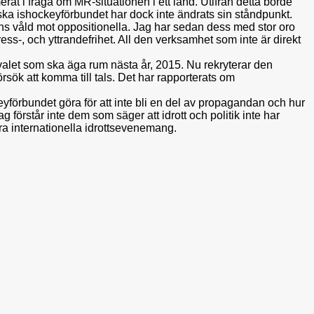
rmerat i fråga om MR-situationen i ett land. Utifrån detta borde
ka ishockeyförbundet har dock inte ändrats sin ståndpunkt.
ens våld mot oppositionella. Jag har sedan dess med stor oro
ress-, och yttrandefrihet. All den verksamhet som inte är direkt
valet som ska äga rum nästa år, 2015. Nu rekryterar den
sök att komma till tals. Det har rapporterats om
förbundet göra för att inte bli en del av propagandan och hur
 förstår inte dem som säger att idrott och politik inte har
tora internationella idrottsevenemang.