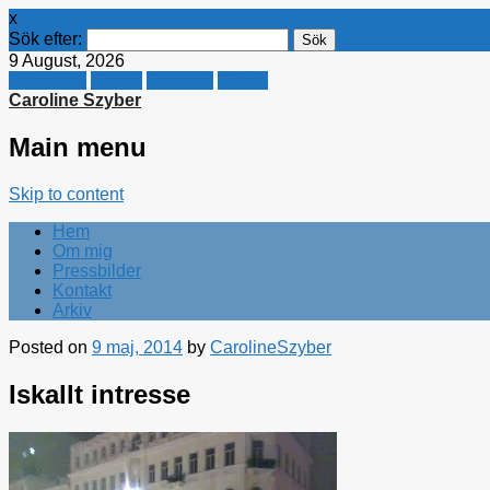
x
Sök efter:
9 August, 2026
Facebook
Twitter
Linkedin
E-mail
Caroline Szyber
Main menu
Skip to content
Hem
Om mig
Pressbilder
Kontakt
Arkiv
Posted on
9 maj, 2014
by
CarolineSzyber
Iskallt intresse