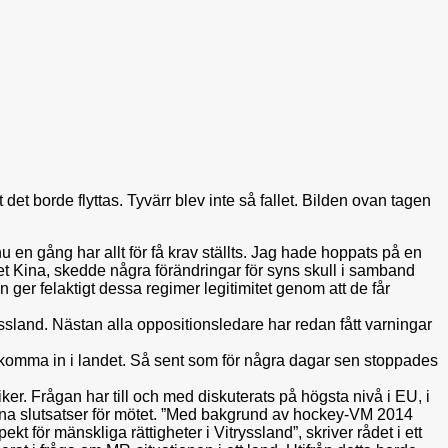
et borde flyttas. Tyvärr blev inte så fallet. Bilden ovan tagen
nu en gång har allt för få krav ställts. Jag hade hoppats på en
allet Kina, skedde några förändringar för syns skull i samband
er felaktigt dessa regimer legitimitet genom att de får
ryssland. Nästan alla oppositionsledare har redan fått varningar
tt komma in i landet. Så sent som för några dagar sen stoppades
r. Frågan har till och med diskuterats på högsta nivå i EU, i
 sina slutsatser för mötet. ”Med bakgrund av hockey-VM 2014
 för mänskliga rättigheter i Vitryssland”, skriver rådet i ett