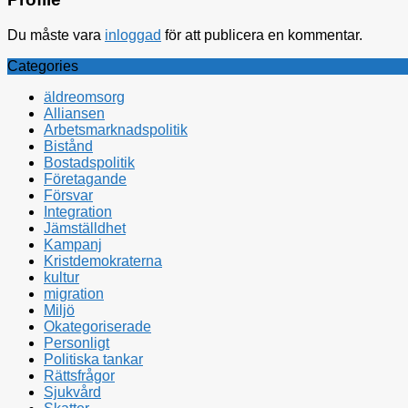
Du måste vara
inloggad
för att publicera en kommentar.
Categories
äldreomsorg
Alliansen
Arbetsmarknadspolitik
Bistånd
Bostadspolitik
Företagande
Försvar
Integration
Jämställdhet
Kampanj
Kristdemokraterna
kultur
migration
Miljö
Okategoriserade
Personligt
Politiska tankar
Rättsfrågor
Sjukvård