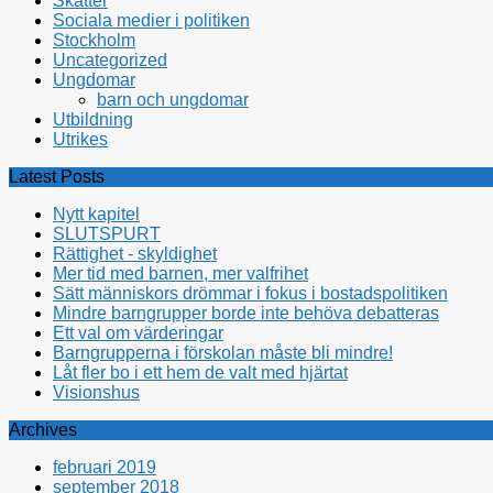
Skatter
Sociala medier i politiken
Stockholm
Uncategorized
Ungdomar
barn och ungdomar
Utbildning
Utrikes
Latest Posts
Nytt kapitel
SLUTSPURT
Rättighet - skyldighet
Mer tid med barnen, mer valfrihet
Sätt människors drömmar i fokus i bostadspolitiken
Mindre barngrupper borde inte behöva debatteras
Ett val om värderingar
Barngrupperna i förskolan måste bli mindre!
Låt fler bo i ett hem de valt med hjärtat
Visionshus
Archives
februari 2019
september 2018