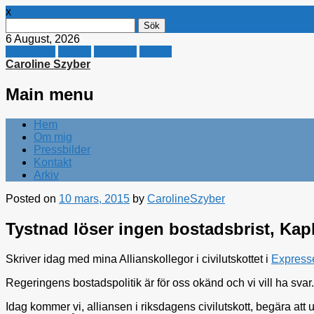
x
Sök
efter:
6 August, 2026
Facebook
Twitter
Linkedin
E-mail
Caroline Szyber
Main menu
Skip
Hem
to
Om mig
content
Pressbilder
Kontakt
Arkiv
Posted on
10 mars, 2015
by
CarolineSzyber
Tystnad löser ingen bostadsbrist, Kap
Skriver idag med mina Allianskollegor i civilutskottet i
Express
Regeringens bostadspolitik är för oss okänd och vi vill ha svar.
Idag kommer vi, alliansen i riksdagens civilutskott, begära att u