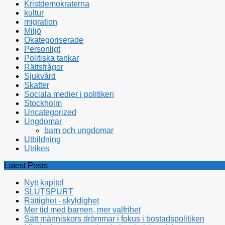
Kristdemokraterna
kultur
migration
Miljö
Okategoriserade
Personligt
Politiska tankar
Rättsfrågor
Sjukvård
Skatter
Sociala medier i politiken
Stockholm
Uncategorized
Ungdomar
barn och ungdomar
Utbildning
Utrikes
Latest Posts
Nytt kapitel
SLUTSPURT
Rättighet - skyldighet
Mer tid med barnen, mer valfrihet
Sätt människors drömmar i fokus i bostadspolitiken