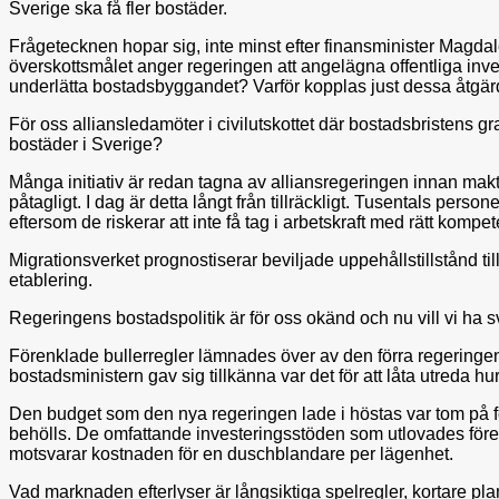
Sverige ska få fler bostäder.
Frågetecknen hopar sig, inte minst efter finansminister Magd
överskottsmålet anger regeringen att angelägna offentliga inves
underlätta bostadsbyggandet? Varför kopplas just dessa åtg
För oss alliansledamöter i civilutskottet där bostadsbristens gr
bostäder i Sverige?
Många initiativ är redan tagna av alliansregeringen innan makts
påtagligt. I dag är detta långt från tillräckligt. Tusentals perso
eftersom de riskerar att inte få tag i arbetskraft med rätt kompe
Migrationsverket prognostiserar beviljade uppehållstillstånd ti
etablering.
Regeringens bostadspolitik är för oss okänd och nu vill vi ha s
Förenklade bullerregler lämnades över av den förra regeringen 
bostadsministern gav sig tillkänna var det för att låta utred
Den budget som den nya regeringen lade i höstas var tom på försl
behölls. De omfattande investeringsstöden som utlovades före
motsvarar kostnaden för en duschblandare per lägenhet.
Vad marknaden efterlyser är långsiktiga spelregler, kortare pl