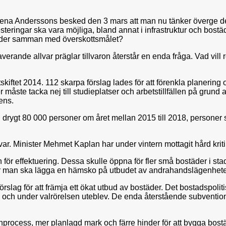
alena Anderssons besked den 3 mars att man nu tänker överge de
teringar ska vara möjliga, bland annat i infrastruktur och bostä
ärder samman med överskottsmålet?
averande allvar präglar tillvaron återstår en enda fråga. Vad vill
kiftet 2014. 112 skarpa förslag lades för att förenkla planering 
ner måste tacka nej till studieplatser och arbetstillfällen på grun
tens.
ll drygt 80 000 personer om året mellan 2015 till 2018, personer 
var. Minister Mehmet Kaplan har under vintern mottagit hård kritik
för effektuering. Dessa skulle öppna för fler små bostäder i st
a hur man ska lägga en hämsko på utbudet av andrahandslägenhete
ag för att främja ett ökat utbud av bostäder. Det bostadspolitiska
 och under valrörelsen uteblev. De enda återstående subvention
anprocess, mer planlagd mark och färre hinder för att bygga bos