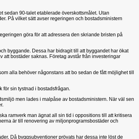
t sedan 90-talet etablerade överskottsmålet. Utan
der. På vilket sätt avser regeringen och bostadsministern
 regeringen göra för att adressera den skriande bristen på
och byggande. Dessa har bidragit till att byggandet har ökat
d av att bostäder saknas. Företag avstår från investeringar
som alla behöver någonstans att bo sedan de fått möjlighet till
 för sin tystnad i bostadsfrågan.
adsmiljö men lades i malpåse av bostadsministern. När väl sen
r.
 ramverk man ägnat all sin tid i oppositions till att kritisera
erna är till renovering av miljonprogramsbostäder och
täder. Då byggsubventioner prövats har dessa inte löst de