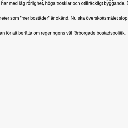
d låg rörlighet, höga trösklar och otillräckligt byggande. De 
rheter som ”mer bostäder” är okänd. Nu ska överskottsmålet slop
lan för att berätta om regeringens väl förborgade bostadspolitik.