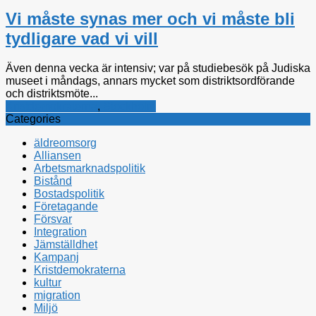
Vi måste synas mer och vi måste bli
tydligare vad vi vill
Även denna vecka är intensiv; var på studiebesök på Judiska
museet i måndags, annars mycket som distriktsordförande
och distriktsmöte...
Kristdemokraterna
,
Stockholm
Categories
äldreomsorg
Alliansen
Arbetsmarknadspolitik
Bistånd
Bostadspolitik
Företagande
Försvar
Integration
Jämställdhet
Kampanj
Kristdemokraterna
kultur
migration
Miljö