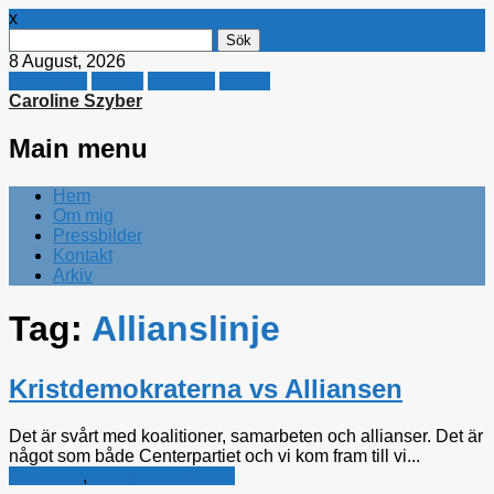
x
Sök
efter:
8 August, 2026
Facebook
Twitter
Linkedin
E-mail
Caroline Szyber
Main menu
Skip
Hem
to
Om mig
content
Pressbilder
Kontakt
Arkiv
Tag:
Allianslinje
Kristdemokraterna vs Alliansen
Det är svårt med koalitioner, samarbeten och allianser. Det är
något som både Centerpartiet och vi kom fram till vi...
Alliansen
,
Kristdemokraterna