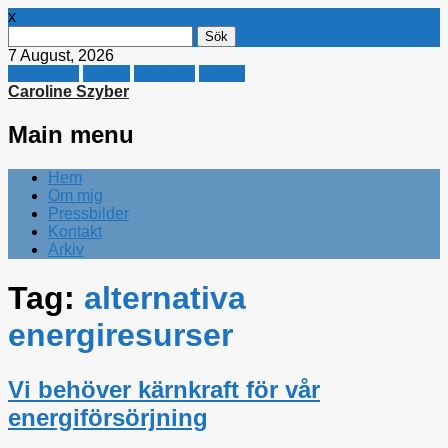
x
Sök
efter:
7 August, 2026
Facebook
Twitter
Linkedin
E-mail
Caroline Szyber
Main menu
Skip
Hem
to
Om mig
content
Pressbilder
Kontakt
Arkiv
Tag:
alternativa
energiresurser
Vi behöver kärnkraft för vår
energiförsörjning