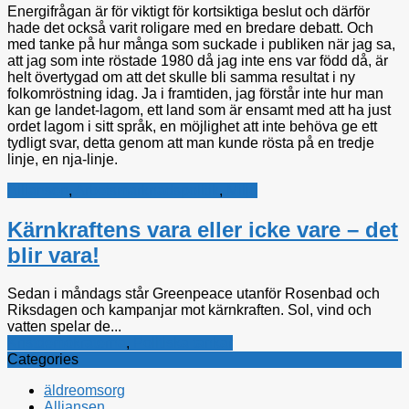
Energifrågan är för viktigt för kortsiktiga beslut och därför
hade det också varit roligare med en bredare debatt. Och
med tanke på hur många som suckade i publiken när jag sa,
att jag som inte röstade 1980 då jag inte ens var född då, är
helt övertygad om att det skulle bli samma resultat i ny
folkomröstning idag. Ja i framtiden, jag förstår inte hur man
kan ge landet-lagom, ett land som är ensamt med att ha just
ordet lagom i sitt språk, en möjlighet att inte behöva ge ett
tydligt svar, detta genom att man kunde rösta på en tredje
linje, en nja-linje.
Alliansen
,
Arbetsmarknadspolitik
,
Miljö
Kärnkraftens vara eller icke vare – det
blir vara!
Sedan i måndags står Greenpeace utanför Rosenbad och
Riksdagen och kampanjar mot kärnkraften. Sol, vind och
vatten spelar de...
Kristdemokraterna
,
Politiska tankar
Categories
äldreomsorg
Alliansen