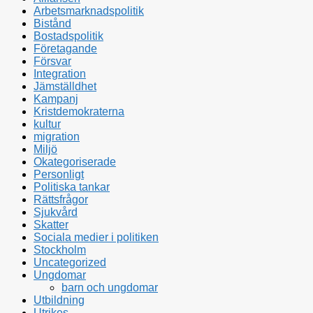
Arbetsmarknadspolitik
Bistånd
Bostadspolitik
Företagande
Försvar
Integration
Jämställdhet
Kampanj
Kristdemokraterna
kultur
migration
Miljö
Okategoriserade
Personligt
Politiska tankar
Rättsfrågor
Sjukvård
Skatter
Sociala medier i politiken
Stockholm
Uncategorized
Ungdomar
barn och ungdomar
Utbildning
Utrikes