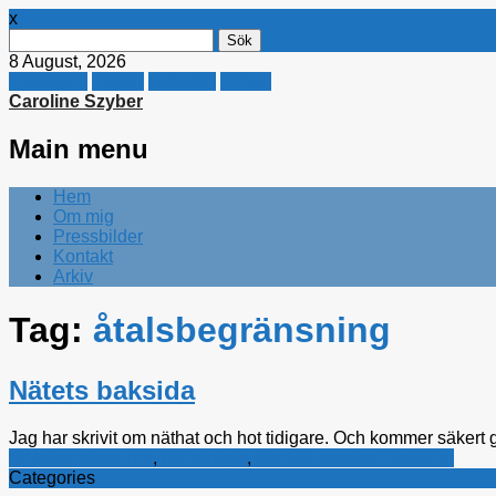
x
Sök
efter:
8 August, 2026
Facebook
Twitter
Linkedin
E-mail
Caroline Szyber
Main menu
Skip
Hem
to
Om mig
content
Pressbilder
Kontakt
Arkiv
Tag:
åtalsbegränsning
Nätets baksida
Jag har skrivit om näthat och hot tidigare. Och kommer säkert g
Kristdemokraterna
,
Rättsfrågor
,
Sociala medier i politiken
Categories