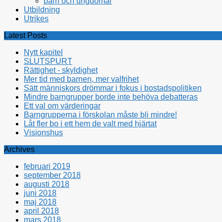
barn och ungdomar
Utbildning
Utrikes
Latest Posts
Nytt kapitel
SLUTSPURT
Rättighet - skyldighet
Mer tid med barnen, mer valfrihet
Sätt människors drömmar i fokus i bostadspolitiken
Mindre barngrupper borde inte behöva debatteras
Ett val om värderingar
Barngrupperna i förskolan måste bli mindre!
Låt fler bo i ett hem de valt med hjärtat
Visionshus
Archives
februari 2019
september 2018
augusti 2018
juni 2018
maj 2018
april 2018
mars 2018