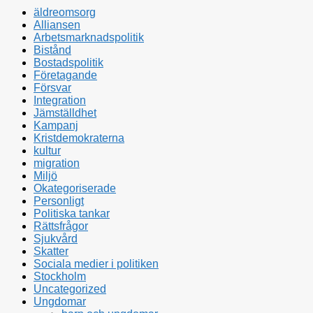
äldreomsorg
Alliansen
Arbetsmarknadspolitik
Bistånd
Bostadspolitik
Företagande
Försvar
Integration
Jämställdhet
Kampanj
Kristdemokraterna
kultur
migration
Miljö
Okategoriserade
Personligt
Politiska tankar
Rättsfrågor
Sjukvård
Skatter
Sociala medier i politiken
Stockholm
Uncategorized
Ungdomar