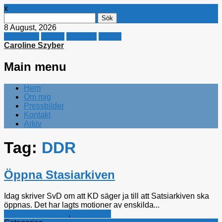
x
Sök
efter:
8 August, 2026
Facebook
Twitter
Linkedin
E-mail
Caroline Szyber
Main menu
Skip
Hem
to
Om mig
content
Pressbilder
Kontakt
Arkiv
Tag:
DDR
Öppna Stasiarkiven
Idag skriver SvD om att KD säger ja till att Satsiarkiven ska
öppnas. Det har lagts motioner av enskilda...
Kristdemokraterna
,
Rättsfrågor