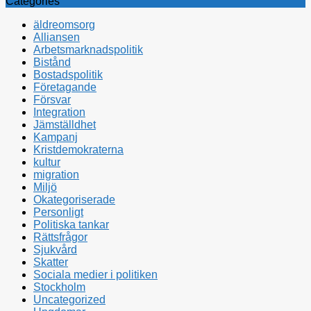
Categories
äldreomsorg
Alliansen
Arbetsmarknadspolitik
Bistånd
Bostadspolitik
Företagande
Försvar
Integration
Jämställdhet
Kampanj
Kristdemokraterna
kultur
migration
Miljö
Okategoriserade
Personligt
Politiska tankar
Rättsfrågor
Sjukvård
Skatter
Sociala medier i politiken
Stockholm
Uncategorized