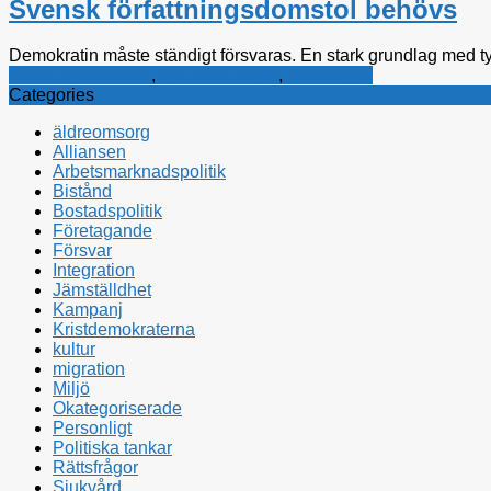
Svensk författningsdomstol behövs
Demokratin måste ständigt försvaras. En stark grundlag med tyd
Kristdemokraterna
,
Politiska tankar
,
Rättsfrågor
Categories
äldreomsorg
Alliansen
Arbetsmarknadspolitik
Bistånd
Bostadspolitik
Företagande
Försvar
Integration
Jämställdhet
Kampanj
Kristdemokraterna
kultur
migration
Miljö
Okategoriserade
Personligt
Politiska tankar
Rättsfrågor
Sjukvård