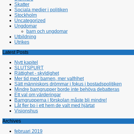
Skatter
Sociala medier i politiken
Stockholm
Uncategorized
Ungdomar
barn och ungdomar
Utbildning
Utrikes
Latest Posts
Nytt kapitel
SLUTSPURT
Rättighet - skyldighet
Mer tid med barnen, mer valfrihet
Sätt människors drömmar i fokus i bostadspolitiken
Mindre barngrupper borde inte behöva debatteras
Ett val om värderingar
Barngrupperna i förskolan måste bli mindre!
Låt fler bo i ett hem de valt med hjärtat
Visionshus
Archives
februari 2019