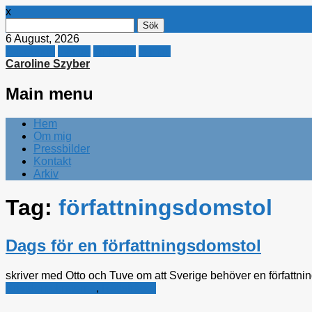
x
Sök
efter:
6 August, 2026
Facebook
Twitter
Linkedin
E-mail
Caroline Szyber
Main menu
Skip
Hem
to
Om mig
content
Pressbilder
Kontakt
Arkiv
Tag:
författningsdomstol
Dags för en författningsdomstol
skriver med Otto och Tuve om att Sverige behöver en författni
Kristdemokraterna
,
Rättsfrågor