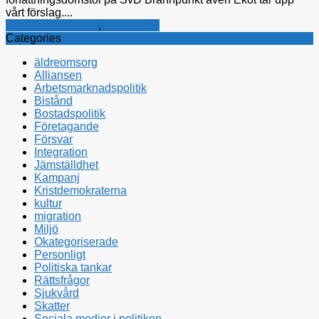
vårt förslag....
Kristdemokraterna
,
Rättsfrågor
Categories
äldreomsorg
Alliansen
Arbetsmarknadspolitik
Bistånd
Bostadspolitik
Företagande
Försvar
Integration
Jämställdhet
Kampanj
Kristdemokraterna
kultur
migration
Miljö
Okategoriserade
Personligt
Politiska tankar
Rättsfrågor
Sjukvård
Skatter
Sociala medier i politiken