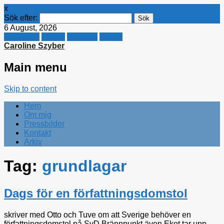
x
Sök efter:
6 August, 2026
Facebook
Twitter
Linkedin
E-mail
Caroline Szyber
Main menu
Skip to content
Hem
Om mig
Pressbilder
Kontakt
Arkiv
Tag:
grundlagar
Dags för en författningsdomstol
skriver med Otto och Tuve om att Sverige behöver en
författningsdomstol på SvD Brännpunkt även Ekot tar upp