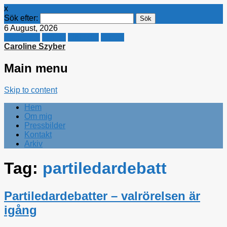
x
Sök efter:
6 August, 2026
Facebook
Twitter
Linkedin
E-mail
Caroline Szyber
Main menu
Skip to content
Hem
Om mig
Pressbilder
Kontakt
Arkiv
Tag:
partiledardebatt
Partiledardebatter – valrörelsen är
igång