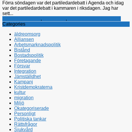
Förra söndagen var det partiledardebatt i Agenda och idag
var det partiledardebatt i kammaren i riksdagen. Jag har
sett...
Kristdemokraterna
,
Rättsfrågor
,
Sociala medier i politiken
Categories
äldreomsorg
Alliansen
Arbetsmarknadspolitik
Bistånd
Bostadspolitik
Företagande
Försvar
Integration
Jämställdhet
Kampanj
Kristdemokraterna
kultur
migration
Miljö
Okategoriserade
Personligt
Politiska tankar
Rättsfrågor
Sjukvård