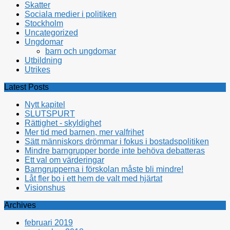
Skatter
Sociala medier i politiken
Stockholm
Uncategorized
Ungdomar
barn och ungdomar
Utbildning
Utrikes
Latest Posts
Nytt kapitel
SLUTSPURT
Rättighet - skyldighet
Mer tid med barnen, mer valfrihet
Sätt människors drömmar i fokus i bostadspolitiken
Mindre barngrupper borde inte behöva debatteras
Ett val om värderingar
Barngrupperna i förskolan måste bli mindre!
Låt fler bo i ett hem de valt med hjärtat
Visionshus
Archives
februari 2019