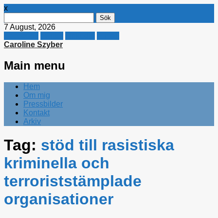
x
Sök
efter:
7 August, 2026
Facebook
Twitter
Linkedin
E-mail
Caroline Szyber
Main menu
Skip
Hem
to
Om mig
content
Pressbilder
Kontakt
Arkiv
Tag:
stöd till rasistiska
kriminella och
terroriststämplade
organisationer