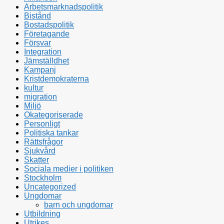
Arbetsmarknadspolitik
Bistånd
Bostadspolitik
Företagande
Försvar
Integration
Jämställdhet
Kampanj
Kristdemokraterna
kultur
migration
Miljö
Okategoriserade
Personligt
Politiska tankar
Rättsfrågor
Sjukvård
Skatter
Sociala medier i politiken
Stockholm
Uncategorized
Ungdomar
barn och ungdomar
Utbildning
Utrikes