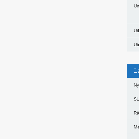
Un
Ut
Ut
L
Ny
S
Rä
Me