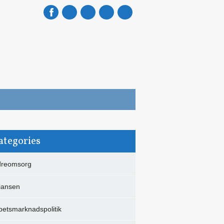
mail
ategories
dreomsorg
liansen
betsmarknadspolitik