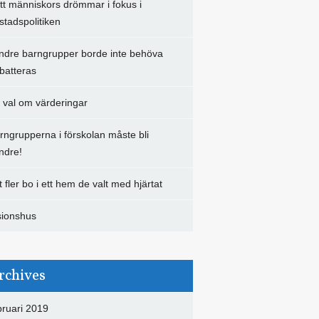
tt människors drömmar i fokus i
stadspolitiken
ndre barngrupper borde inte behöva
batteras
t val om värderingar
rngrupperna i förskolan måste bli
ndre!
t fler bo i ett hem de valt med hjärtat
sionshus
rchives
bruari 2019