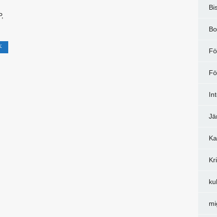
Bi
P,
Bo
K
Fö
Fö
In
Jä
Ka
Kr
ku
mi