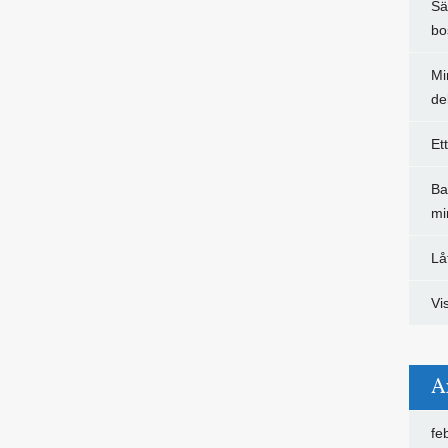
Sä
bo
Mi
de
Et
Ba
mi
Lå
Vi
A
fe