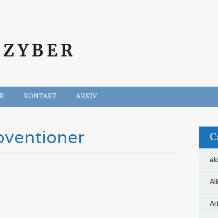
SZYBER
ER
KONTAKT
ARKIV
bventioner
C
äl
Al
Ar