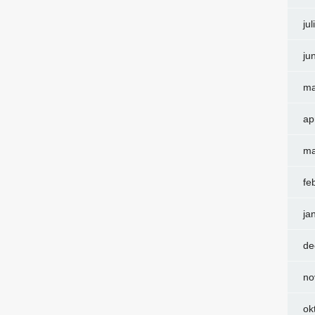
ju
ju
ma
ap
ma
fe
ja
de
no
ok