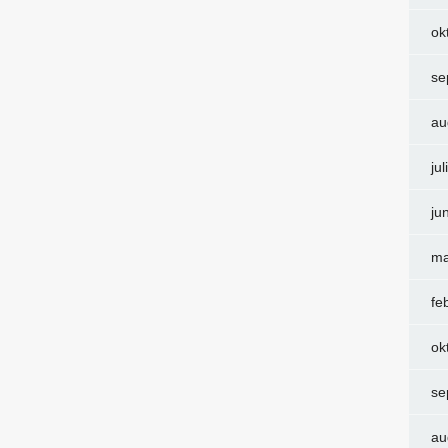
ok
se
au
ju
ju
ma
fe
ok
se
au