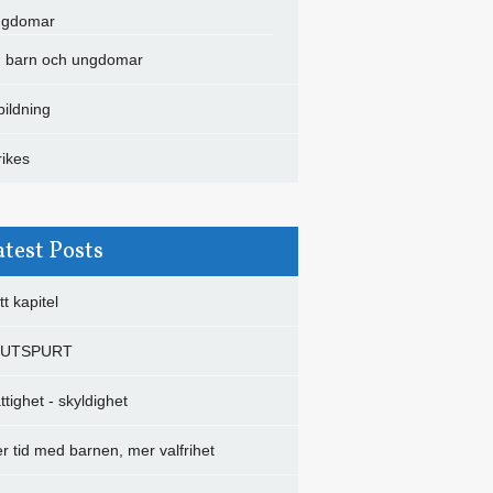
gdomar
barn och ungdomar
bildning
rikes
atest Posts
tt kapitel
LUTSPURT
ttighet - skyldighet
r tid med barnen, mer valfrihet