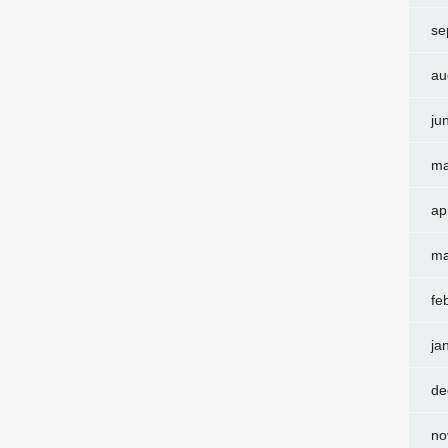
se
au
ju
ma
ap
ma
fe
ja
de
no