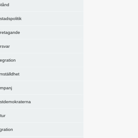
stånd
stadspolitik
retagande
rsvar
tegration
mställdhet
mpanj
istdemokraterna
ltur
gration