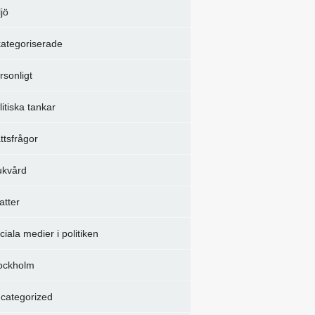
ljö
ategoriserade
rsonligt
litiska tankar
ttsfrågor
ukvård
atter
ciala medier i politiken
ockholm
categorized