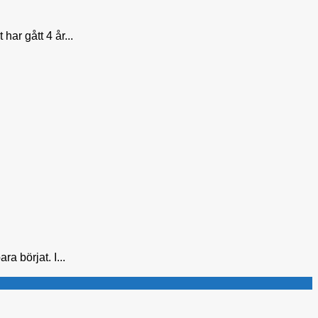
ar gått 4 år...
a börjat. I...