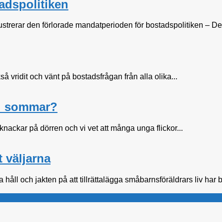
tadspolitiken
rerar den förlorade mandatperioden för bostadspolitiken – Det h
å vridit och vänt på bostadsfrågan från alla olika...
 i sommar?
ackar på dörren och vi vet att många unga flickor...
 väljarna
åll och jakten på att tillrättalägga småbarnsföräldrars liv har bar