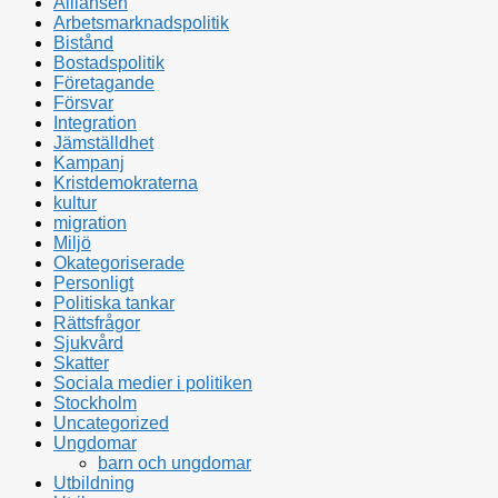
Alliansen
Arbetsmarknadspolitik
Bistånd
Bostadspolitik
Företagande
Försvar
Integration
Jämställdhet
Kampanj
Kristdemokraterna
kultur
migration
Miljö
Okategoriserade
Personligt
Politiska tankar
Rättsfrågor
Sjukvård
Skatter
Sociala medier i politiken
Stockholm
Uncategorized
Ungdomar
barn och ungdomar
Utbildning