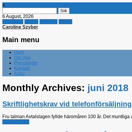
x
Sök
efter:
6 August, 2026
Facebook
Twitter
Linkedin
E-mail
Caroline Szyber
Main menu
Skip
Hem
to
Om mig
content
Pressbilder
Kontakt
Arkiv
Monthly Archives:
juni 2018
Skriftlighetskrav vid telefonförsäljning
Fru talman Avtalslagen fyllde häromåren 100 år. Det muntliga av
Företagande