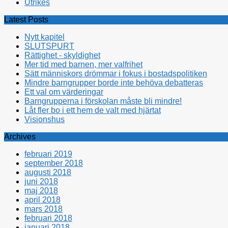
Utrikes
Latest Posts
Nytt kapitel
SLUTSPURT
Rättighet - skyldighet
Mer tid med barnen, mer valfrihet
Sätt människors drömmar i fokus i bostadspolitiken
Mindre barngrupper borde inte behöva debatteras
Ett val om värderingar
Barngrupperna i förskolan måste bli mindre!
Låt fler bo i ett hem de valt med hjärtat
Visionshus
Archives
februari 2019
september 2018
augusti 2018
juni 2018
maj 2018
april 2018
mars 2018
februari 2018
januari 2018