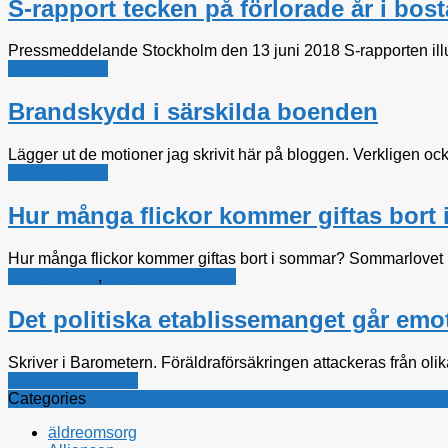
S-rapport tecken på förlorade år i bos
Pressmeddelande Stockholm den 13 juni 2018 S-rapporten illust
Bostadspolitik
Brandskydd i särskilda boenden
Lägger ut de motioner jag skrivit här på bloggen. Verkligen ocks
Bostadspolitik
Hur många flickor kommer giftas bort
Hur många flickor kommer giftas bort i sommar? Sommarlovet kn
Jämställdhet
,
Kristdemokraterna
Det politiska etablissemanget går emot
Skriver i Barometern. Föräldraförsäkringen attackeras från olika h
Kristdemokraterna
Categories
äldreomsorg