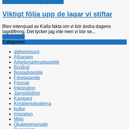
Kristdemokraterna
,
Stockholm
Viktigt följa upp de lagar vi stiftar
Blev intervjuad av Kalla fakta om vi bör ändra dagens
lagstiftning. Det tycker jag inte men vi bör se...
Rättsfrågor
Categories
äldreomsorg
Alliansen
Arbetsmarknadspolitik
Bistånd
Bostadspolitik
Företagande
Försvar
Integration
Jämställdhet
Kampanj
Kristdemokraterna
kultur
migration
Miljö
Okategoriserade