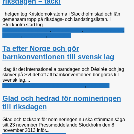
riksdagen – tack!
I helgen tog Kristdemokraterna i Stockholm stad och län
gemensam topp på riksdags- och landstingslistan. I
Stockholm stad tog...
Arbetsmarknadspolitik
,
Bostadspolitik
,
Kristdemokraterna
,
Sjukvård
,
Stockholm
,
Ungdomar
Ta efter Norge och gör
barnkonventionen till svensk lag
Idag är det internationella barndagen och Désirée och jag
skriver på Svt-debatt att barnkonventionen bör göras till
svensk lag....
barn och ungdomar
,
Kristdemokraterna
,
Ungdomar
Glad och hedrad för nomineringen
till riksdagen
Glad och tacksam för nomineringen nu ska stämman säga
sitt 23 november Pressmeddelande Stockholm den 8
november 2013 Inför...