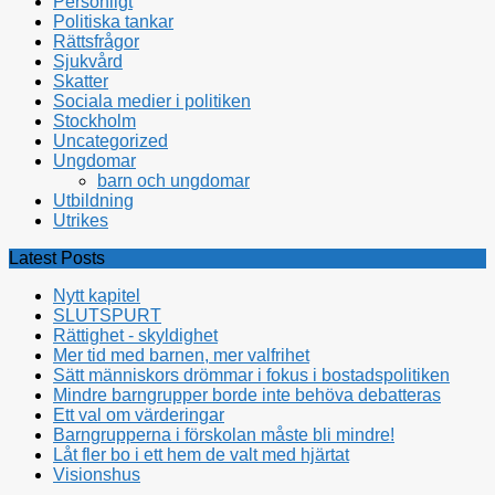
Personligt
Politiska tankar
Rättsfrågor
Sjukvård
Skatter
Sociala medier i politiken
Stockholm
Uncategorized
Ungdomar
barn och ungdomar
Utbildning
Utrikes
Latest Posts
Nytt kapitel
SLUTSPURT
Rättighet - skyldighet
Mer tid med barnen, mer valfrihet
Sätt människors drömmar i fokus i bostadspolitiken
Mindre barngrupper borde inte behöva debatteras
Ett val om värderingar
Barngrupperna i förskolan måste bli mindre!
Låt fler bo i ett hem de valt med hjärtat
Visionshus