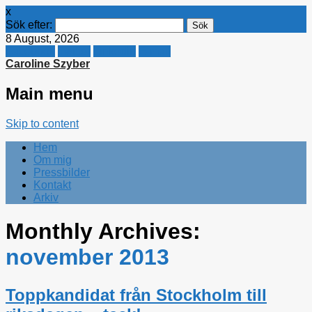
x
Sök efter:
8 August, 2026
Facebook
Twitter
Linkedin
E-mail
Caroline Szyber
Main menu
Skip to content
Hem
Om mig
Pressbilder
Kontakt
Arkiv
Monthly Archives:
november 2013
Toppkandidat från Stockholm till