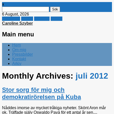
x
Sök
efter:
6 August, 2026
Facebook
Twitter
Linkedin
E-mail
Caroline Szyber
Main menu
Skip
Hem
to
Om mig
content
Pressbilder
Kontakt
Arkiv
Monthly Archives:
juli 2012
Stor sorg för mig och
demokratirörelsen på Kuba
Nåddes imorse av mycket tråkiga nyheter. Skönt Aron mår
ok. Träffade själv Oswaldo Payá för ett antal år sen....