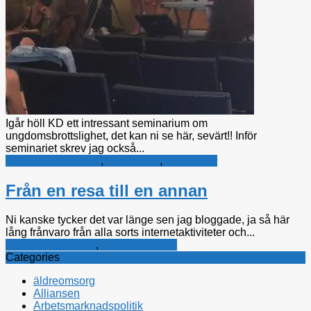
Igår höll KD ett intressant seminarium om
ungdomsbrottslighet, det kan ni se här, sevärt!! Inför
seminariet skrev jag också...
barn och ungdomar
,
Rättsfrågor
,
Ungdomar
Från en resa till en annan
Ni kanske tycker det var länge sen jag bloggade, ja så här
lång frånvaro från alla sorts internetaktiviteter och...
Kristdemokraterna
,
Politiska tankar
Categories
äldreomsorg
Alliansen
Arbetsmarknadspolitik