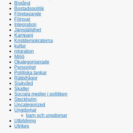
Bistånd
Bostadspolitik
Företagande
Försvar
Integration
Jämställdhet
Kampanj
Kristdemokraterna
kultur
migration
Miljö
Okategoriserade
Personligt
Politiska tankar
Rättsfrågor
Sjukvård
Skatter
Sociala medier i politiken
Stockholm
Uncategorized
Ungdomar
barn och ungdomar
Utbildning
Utrikes