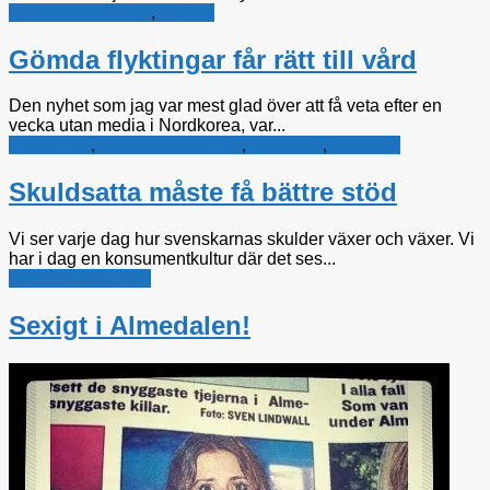
Kristdemokraterna
,
Utrikes
Gömda flyktingar får rätt till vård
Den nyhet som jag var mest glad över att få veta efter en
vecka utan media i Nordkorea, var...
Integration
,
Kristdemokraterna
,
migration
,
Sjukvård
Skuldsatta måste få bättre stöd
Vi ser varje dag hur svenskarnas skulder växer och växer. Vi
har i dag en konsumentkultur där det ses...
Kristdemokraterna
Sexigt i Almedalen!