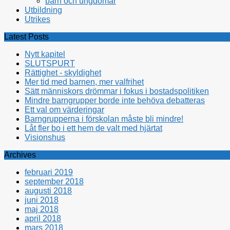
barn och ungdomar
Utbildning
Utrikes
Latest Posts
Nytt kapitel
SLUTSPURT
Rättighet - skyldighet
Mer tid med barnen, mer valfrihet
Sätt människors drömmar i fokus i bostadspolitiken
Mindre barngrupper borde inte behöva debatteras
Ett val om värderingar
Barngrupperna i förskolan måste bli mindre!
Låt fler bo i ett hem de valt med hjärtat
Visionshus
Archives
februari 2019
september 2018
augusti 2018
juni 2018
maj 2018
april 2018
mars 2018