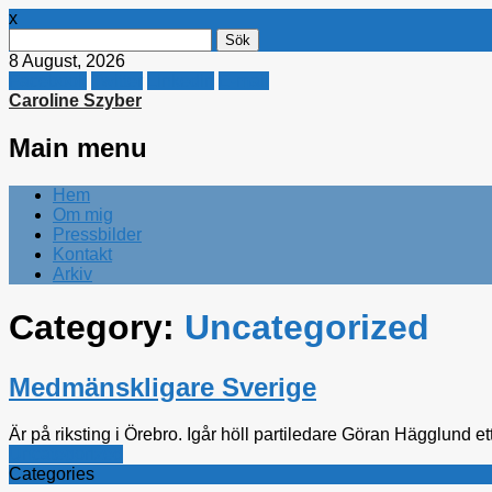
x
Sök
efter:
8 August, 2026
Facebook
Twitter
Linkedin
E-mail
Caroline Szyber
Main menu
Skip
Hem
to
Om mig
content
Pressbilder
Kontakt
Arkiv
Category:
Uncategorized
Medmänskligare Sverige
Är på riksting i Örebro. Igår höll partiledare Göran Hägglund ett
Uncategorized
Categories