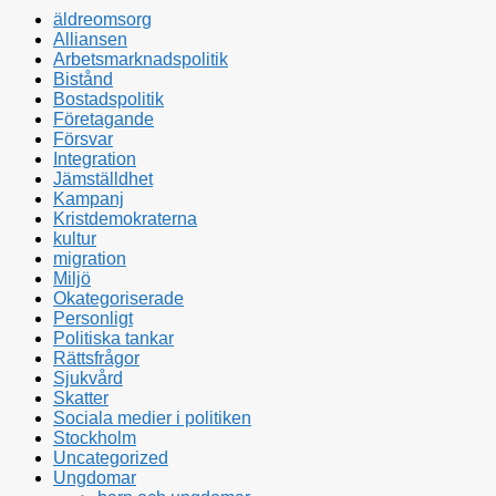
äldreomsorg
Alliansen
Arbetsmarknadspolitik
Bistånd
Bostadspolitik
Företagande
Försvar
Integration
Jämställdhet
Kampanj
Kristdemokraterna
kultur
migration
Miljö
Okategoriserade
Personligt
Politiska tankar
Rättsfrågor
Sjukvård
Skatter
Sociala medier i politiken
Stockholm
Uncategorized
Ungdomar