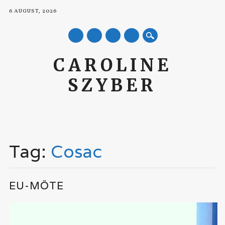
6 AUGUST, 2026
mail
CAROLINE
SZYBER
Main menu
Skip
to
Tag:
Cosac
content
EU-MÖTE