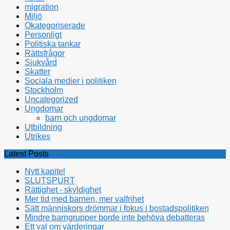
migration
Miljö
Okategoriserade
Personligt
Politiska tankar
Rättsfrågor
Sjukvård
Skatter
Sociala medier i politiken
Stockholm
Uncategorized
Ungdomar
barn och ungdomar
Utbildning
Utrikes
Latest Posts
Nytt kapitel
SLUTSPURT
Rättighet - skyldighet
Mer tid med barnen, mer valfrihet
Sätt människors drömmar i fokus i bostadspolitiken
Mindre barngrupper borde inte behöva debatteras
Ett val om värderingar