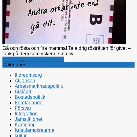
Gå och rösta och fira mamma! Ta aldrig rösträtten för givet –
tänk på dem som riskerar sina liv...
Kampanj
,
Kristdemokraterna
Categories
äldreomsorg
Alliansen
Arbetsmarknadspolitik
Bistånd
Bostadspolitik
Företagande
Försvar
Integration
Jämställdhet
Kampanj
Kristdemokraterna
kultur