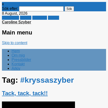
x
Sök efter:
8 August, 2026
Facebook
Twitter
Linkedin
E-mail
Caroline Szyber
Main menu
Skip to content
Hem
Om mig
Pressbilder
Kontakt
Arkiv
Tag:
#kryssaszyber
Tack, tack, tack!!