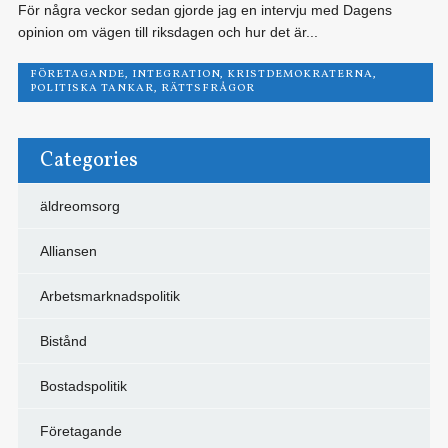
För några veckor sedan gjorde jag en intervju med Dagens
opinion om vägen till riksdagen och hur det är...
FÖRETAGANDE
,
INTEGRATION
,
KRISTDEMOKRATERNA
,
POLITISKA TANKAR
,
RÄTTSFRÅGOR
Categories
äldreomsorg
Alliansen
Arbetsmarknadspolitik
Bistånd
Bostadspolitik
Företagande