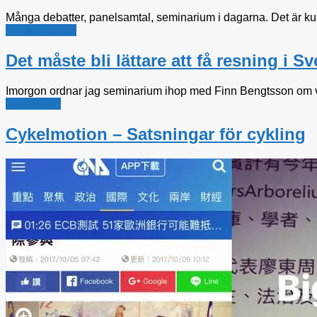
Många debatter, panelsamtal, seminarium i dagarna. Det är ku
Bostadspolitik
Det måste bli lättare att få resning i Sv
Imorgon ordnar jag seminarium ihop med Finn Bengtsson om vik
Rättsfrågor
Cykelmotion – Satsningar för cykling