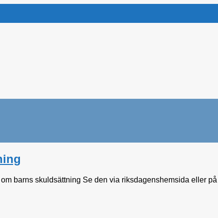
ning
g om barns skuldsättning Se den via riksdagenshemsida eller på s