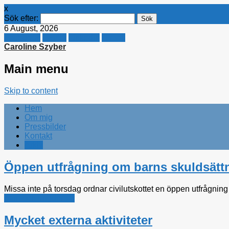
x
Sök efter:
6 August, 2026
Facebook
Twitter
Linkedin
E-mail
Caroline Szyber
Main menu
Skip to content
Hem
Om mig
Pressbilder
Kontakt
Arkiv
Öppen utfrågning om barns skuldsätt
Missa inte på torsdag ordnar civilutskottet en öppen utfrågnin
barn och ungdomar
Mycket externa aktiviteter