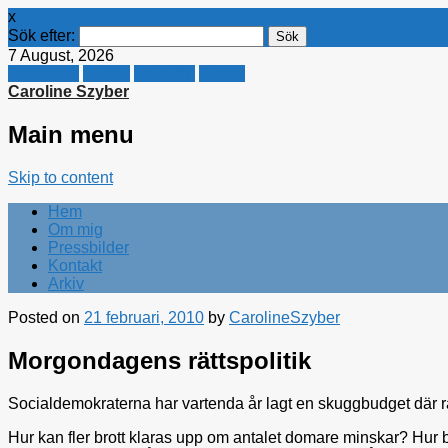
x
Sök efter:
7 August, 2026
Facebook
Twitter
Linkedin
E-mail
Caroline Szyber
Main menu
Skip to content
Hem
Om mig
Pressbilder
Kontakt
Arkiv
Posted on
21 februari, 2010
by
CarolineSzyber
Morgondagens rättspolitik
Socialdemokraterna har vartenda år lagt en skuggbudget där r
Hur kan fler brott klaras upp om antalet domare minskar? Hur b