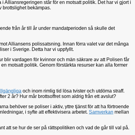
i Alliansregeringen står för en motsatt politik. Det har vi gjort i
av brottslighet bekämpas.
nde från år till år under mandatperioden så skulle det
 emot Alliansens polissatsning. Innan förra valet var det många
ser i Sverige. Detta har vi uppfyllt.
ur blir vardagen för kvinnor och män säkrare av att Polisen får
 en motsatt politik. Genom förstärkta resurser kan alla former
llgängliga
och inom rimlig tid lösa tvister och utdöma straff.
ter 2 år? Hur mår brottsoffret som aldrig från ett avslut?
na behöver se poliser i aktiv, yttre tjänst för att ha förtroende
ningar, i syfte att effektivisera arbetet.
Samverkan
mellan
t att se hur de ser på rättspolitiken och vad de går till val på.