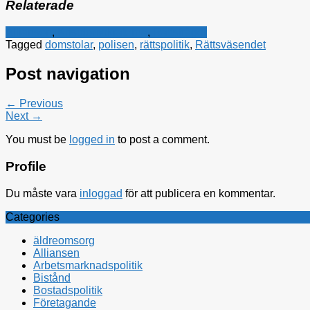
Relaterade
Alliansen
,
Kristdemokraterna
,
Rättsfrågor
Tagged
domstolar
,
polisen
,
rättspolitik
,
Rättsväsendet
Post navigation
← Previous
Next →
You must be
logged in
to post a comment.
Profile
Du måste vara
inloggad
för att publicera en kommentar.
Categories
äldreomsorg
Alliansen
Arbetsmarknadspolitik
Bistånd
Bostadspolitik
Företagande