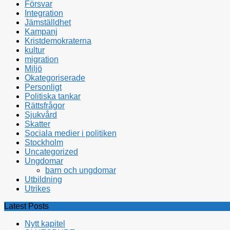
Försvar
Integration
Jämställdhet
Kampanj
Kristdemokraterna
kultur
migration
Miljö
Okategoriserade
Personligt
Politiska tankar
Rättsfrågor
Sjukvård
Skatter
Sociala medier i politiken
Stockholm
Uncategorized
Ungdomar
barn och ungdomar
Utbildning
Utrikes
Latest Posts
Nytt kapitel