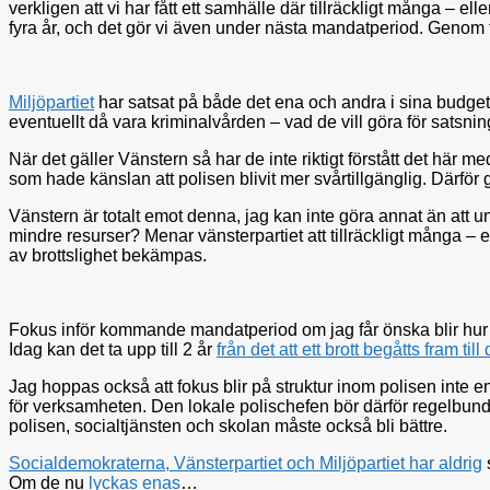
verkligen att vi har fått ett samhälle där tillräckligt många – el
fyra år, och det gör vi även under nästa mandatperiod. Genom fö
Miljöpartiet
har satsat på både det ena och andra i sina budget
eventuellt då vara kriminalvården – vad de vill göra för satsning
När det gäller Vänstern så har de inte riktigt förstått det här 
som hade känslan att polisen blivit mer svårtillgänglig. Därför g
Vänstern är totalt emot denna, jag kan inte göra annat än att u
mindre resurser? Menar vänsterpartiet att tillräckligt många – e
av brottslighet bekämpas.
Fokus inför kommande mandatperiod om jag får önska blir hur v
Idag kan det ta upp till 2 år
från det att ett brott begåtts fram t
Jag hoppas också att fokus blir på struktur inom polisen inte enb
för verksamheten. Den lokale polischefen bör därför regelbunde
polisen, socialtjänsten och skolan måste också bli bättre.
Socialdemokraterna, Vänsterpartiet och Miljöpartiet har aldrig
s
Om de nu
lyckas enas
…