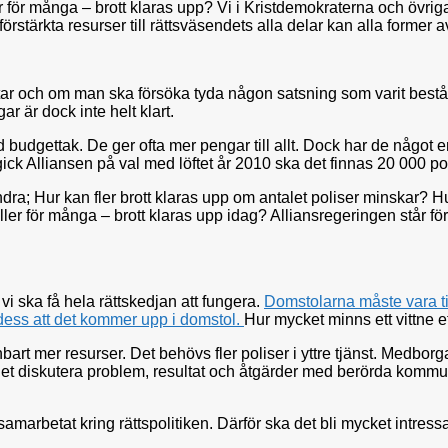
ler för många – brott klaras upp? Vi i Kristdemokraterna och övriga 
rstärkta resurser till rättsväsendets alla delar kan alla former 
ar och om man ska försöka tyda någon satsning som varit beståe
ar är dock inte helt klart.
med budgettak. De ger ofta mer pengar till allt. Dock har de något
ick Alliansen på val med löftet år 2010 ska det finnas 20 000 poli
ndra; Hur kan fler brott klaras upp om antalet poliser minskar? H
ller för många – brott klaras upp idag? Alliansregeringen står för
i ska få hela rättskedjan att fungera.
Domstolarna måste vara ti
ill dess att det kommer upp i domstol.
Hur mycket minns ett vittne ef
art mer resurser. Det behövs fler poliser i yttre tjänst. Medborgar
t diskutera problem, resultat och åtgärder med berörda kommunled
amarbetat kring rättspolitiken. Därför ska det bli mycket intressan