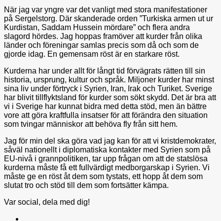
När jag var yngre var det vanligt med stora manifestationer
på Sergelstorg. Där skanderade orden ”Turkiska armen ut ur
Kurdistan, Saddam Hussein mördare” och flera andra
slagord hördes. Jag hoppas framöver att kurder från olika
länder och föreningar samlas precis som då och som de
gjorde idag. En gemensam röst är en starkare röst.
Kurderna har under allt för långt tid förvägrats rätten till sin
historia, ursprung, kultur och språk. Miljoner kurder har minst
sina liv under förtryck i Syrien, Iran, Irak och Turiket. Sverige
har blivit tillflyktsland för kurder som sökt skydd. Det är bra att
vi i Sverige har kunnat bidra med detta stöd, men än bättre
vore att göra kraftfulla insatser för att förändra den situation
som tvingar människor att behöva fly från sitt hem.
Jag för min del ska göra vad jag kan för att vi kristdemokrater,
såväl nationellt i diplomatiska kontakter med Syrien som på
EU-nivå i grannpolitiken, tar upp frågan om att de statslösa
kurderna måste få ett fullvärdigt medborgarskap i Syrien. Vi
måste ge en röst åt dem som tystats, ett hopp åt dem som
slutat tro och stöd till dem som fortsätter kämpa.
Var social, dela med dig!