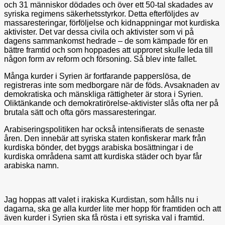
och 31 människor dödades och över ett 50-tal skadades av
syriska regimens säkerhetsstyrkor. Detta efterföljdes av
massaresteringar, förföljelse och kidnappningar mot kurdiska
aktivister. Det var dessa civila och aktivister som vi på
dagens sammankomst hedrade – de som kämpade för en
bättre framtid och som hoppades att upproret skulle leda till
någon form av reform och försoning. Så blev inte fallet.
Många kurder i Syrien är fortfarande papperslösa, de
registreras inte som medborgare när de föds. Avsaknaden av
demokratiska och mänskliga rättigheter är stora i Syrien.
Oliktänkande och demokratirörelse-aktivister slås ofta ner på
brutala sätt och ofta görs massaresteringar.
Arabiseringspolitiken har också intensifierats de senaste
åren. Den innebär att syriska staten konfiskerar mark från
kurdiska bönder, det byggs arabiska bosättningar i de
kurdiska områdena samt att kurdiska städer och byar får
arabiska namn.
Jag hoppas att valet i irakiska Kurdistan, som hålls nu i
dagarna, ska ge alla kurder lite mer hopp för framtiden och att
även kurder i Syrien ska få rösta i ett syriska val i framtid.