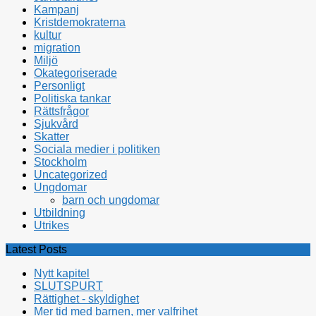
Kampanj
Kristdemokraterna
kultur
migration
Miljö
Okategoriserade
Personligt
Politiska tankar
Rättsfrågor
Sjukvård
Skatter
Sociala medier i politiken
Stockholm
Uncategorized
Ungdomar
barn och ungdomar
Utbildning
Utrikes
Latest Posts
Nytt kapitel
SLUTSPURT
Rättighet - skyldighet
Mer tid med barnen, mer valfrihet