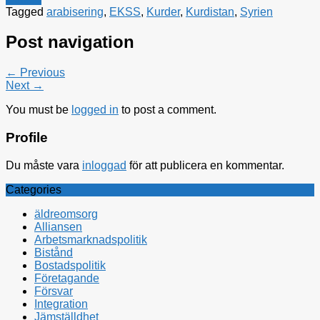
Tagged
arabisering
,
EKSS
,
Kurder
,
Kurdistan
,
Syrien
Post navigation
← Previous
Next →
You must be
logged in
to post a comment.
Profile
Du måste vara
inloggad
för att publicera en kommentar.
Categories
äldreomsorg
Alliansen
Arbetsmarknadspolitik
Bistånd
Bostadspolitik
Företagande
Försvar
Integration
Jämställdhet