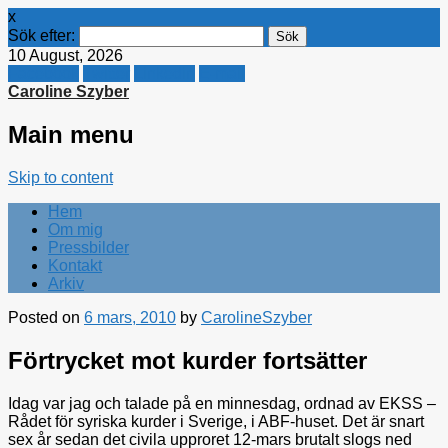
x
Sök efter:
10 August, 2026
Facebook
Twitter
Linkedin
E-mail
Caroline Szyber
Main menu
Skip to content
Hem
Om mig
Pressbilder
Kontakt
Arkiv
Posted on
6 mars, 2010
by
CarolineSzyber
Förtrycket mot kurder fortsätter
Idag var jag och talade på en minnesdag, ordnad av EKSS –
Rådet för syriska kurder i Sverige, i ABF-huset. Det är snart
sex år sedan det civila upproret 12-mars brutalt slogs ned