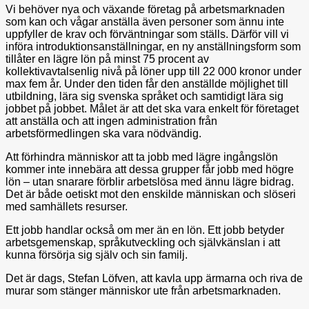
Vi behöver nya och växande företag på arbetsmarknaden
som kan och vågar anställa även personer som ännu inte
uppfyller de krav och förväntningar som ställs. Därför vill vi
införa introduktionsanställningar, en ny anställningsform som
tillåter en lägre lön på minst 75 procent av
kollektivavtalsenlig nivå på löner upp till 22 000 kronor under
max fem år. Under den tiden får den anställde möjlighet till
utbildning, lära sig svenska språket och samtidigt lära sig
jobbet på jobbet. Målet är att det ska vara enkelt för företaget
att anställa och att ingen administration från
arbetsförmedlingen ska vara nödvändig.
Att förhindra människor att ta jobb med lägre ingångslön
kommer inte innebära att dessa grupper får jobb med högre
lön – utan snarare förblir arbetslösa med ännu lägre bidrag.
Det är både oetiskt mot den enskilde människan och slöseri
med samhällets resurser.
Ett jobb handlar också om mer än en lön. Ett jobb betyder
arbetsgemenskap, språkutveckling och självkänslan i att
kunna försörja sig själv och sin familj.
Det är dags, Stefan Löfven, att kavla upp ärmarna och riva de
murar som stänger människor ute från arbetsmarknaden.