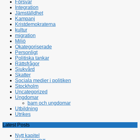
Försvar
Integration
Jämställdhet
Kampanj
Kristdemokraterna
kultur
migration
Miljö
Okategoriserade
Personligt
Politiska tankar
Rättsfrågor
Sjukvård
Skatter
Sociala medier i politiken
Stockholm
Uncategorized
Ungdomar
barn och ungdomar
Utbildning
Utrikes
Latest Posts
Nytt kapitel