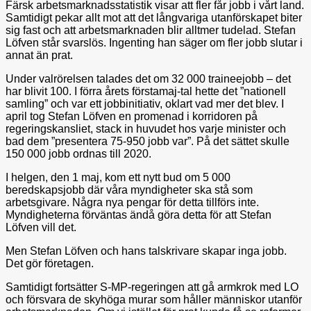
Färsk arbetsmarknadsstatistik visar att fler får jobb i vårt land.
Samtidigt pekar allt mot att det långvariga utanförskapet biter
sig fast och att arbetsmarknaden blir alltmer tudelad. Stefan
Löfven står svarslös. Ingenting han säger om fler jobb slutar i
annat än prat.
Under valrörelsen talades det om 32 000 traineejobb – det
har blivit 100. I förra årets förstamaj-tal hette det ”nationell
samling” och var ett jobbinitiativ, oklart vad mer det blev. I
april tog Stefan Löfven en promenad i korridoren på
regeringskansliet, stack in huvudet hos varje minister och
bad dem ”presentera 75-950 jobb var”. På det sättet skulle
150 000 jobb ordnas till 2020.
I helgen, den 1 maj, kom ett nytt bud om 5 000
beredskapsjobb där våra myndigheter ska stå som
arbetsgivare. Några nya pengar för detta tillförs inte.
Myndigheterna förväntas ändå göra detta för att Stefan
Löfven vill det.
Men Stefan Löfven och hans talskrivare skapar inga jobb.
Det gör företagen.
Samtidigt fortsätter S-MP-regeringen att gå armkrok med LO
och försvara de skyhöga murar som håller människor utanför