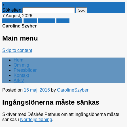
x
Sök efter:
7 August, 2026
Facebook
Twitter
Linkedin
E-mail
Caroline Szyber
Main menu
Skip to content
Hem
Om mig
Pressbilder
Kontakt
Arkiv
Posted on
16 maj, 2016
by
CarolineSzyber
Ingångslönerna måste sänkas
Skriver med Désirée Pethrus om att ingångslönerna måste
sänkas i
Norrtelje tidning
.