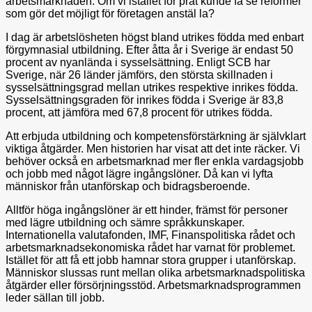
arbetsmarknaden. Om vi istället för prat kunde få se reformer
som gör det möjligt för företagen anstäl la?
I dag är arbetslösheten högst bland utrikes födda med enbart
förgymnasial utbildning. Efter åtta år i Sverige är endast 50
procent av nyanlända i sysselsättning. Enligt SCB har
Sverige, när 26 länder jämförs, den största skillnaden i
sysselsättningsgrad mellan utrikes respektive inrikes födda.
Sysselsättningsgraden för inrikes födda i Sverige är 83,8
procent, att jämföra med 67,8 procent för utrikes födda.
Att erbjuda utbildning och kompetensförstärkning är självklart
viktiga åtgärder. Men historien har visat att det inte räcker. Vi
behöver också en arbetsmarknad mer fler enkla vardagsjobb
och jobb med något lägre ingångslöner. Då kan vi lyfta
människor från utanförskap och bidragsberoende.
Alltför höga ingångslöner är ett hinder, främst för personer
med lägre utbildning och sämre språkkunskaper.
Internationella valutafonden, IMF, Finanspolitiska rådet och
arbetsmarknadsekonomiska rådet har varnat för problemet.
Istället för att få ett jobb hamnar stora grupper i utanförskap.
Människor slussas runt mellan olika arbetsmarknadspolitiska
åtgärder eller försörjningsstöd. Arbetsmarknadsprogrammen
leder sällan till jobb.