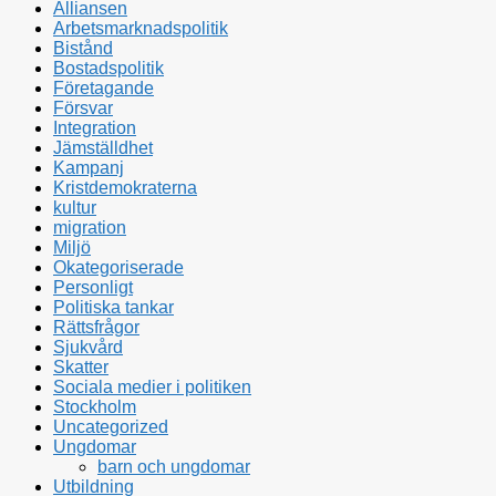
Alliansen
Arbetsmarknadspolitik
Bistånd
Bostadspolitik
Företagande
Försvar
Integration
Jämställdhet
Kampanj
Kristdemokraterna
kultur
migration
Miljö
Okategoriserade
Personligt
Politiska tankar
Rättsfrågor
Sjukvård
Skatter
Sociala medier i politiken
Stockholm
Uncategorized
Ungdomar
barn och ungdomar
Utbildning