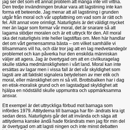
jag ser det som ett annat problem att många inte vill vittna.
Den tredje invändningen brukar vara att lagstining inte kan
forma ett beteende. Jag menar att all lagstining i grunden
utgår från moral och vår uppfattning om vad som är rätt och
fel. Allt annat vore orimligt. Naturligtvis är det väldigt mycket
mer än lagar som formar vår moral, det är snarare så att
lagarna stödjer moralen och är ett uttryck för den. All moral
ska det naturligtvis inte heller lagstiftas om. Men här handlar
det om vårt gemensamma bästa – om vilket samhälle vi
tillsammans vill ha, och där tror jag att en lag medvetandegör
problemet och kan påverka hur den enskilda människan
väljer att agera. Jag är övertygad om att en civilkuragelag
skulle stärka medmänskligheten i vårt land. Moral kan inte
ersättas av lagar men i vissa fall är det vår skyldighet som
lagsti are att faktiskt signalera betydelsen av mer etik och
moral, eller mänsklighet om ni så vill. Brottsbalken har i dag
en etisk-moralisk grund och en lagstadgad skyldighet att
hjälpa en nödställd skulle uppmuntra och uppmärksamma
ansvar.
Ett exempel är det uttryckliga förbud mot barnaga som
infördes 1979. Attityderna till barnaga har för- ändrats kra igt
sedan dess. Naturligtvis går det att invända och säga att
attityderna kanske ändå hade förändrats men jag för min del
är övertygad om att lagsti ningen och inte minst debatten