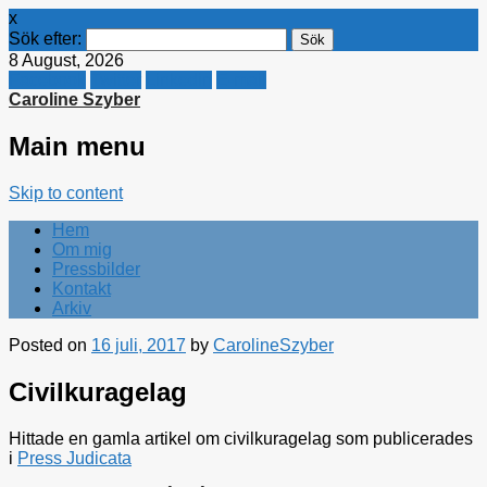
x
Sök efter:
8 August, 2026
Facebook
Twitter
Linkedin
E-mail
Caroline Szyber
Main menu
Skip to content
Hem
Om mig
Pressbilder
Kontakt
Arkiv
Posted on
16 juli, 2017
by
CarolineSzyber
Civilkuragelag
Hittade en gamla artikel om civilkuragelag som publicerades
i
Press Judicata