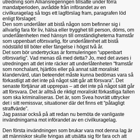
utredning som Alliansregeringen tillsatte under förra
mandatperioden, avrådde från införandet av en
civilkuragelag så togs ett lagförslag fram, paragrafen löd
enligt förslaget:
Den som underlåter att bistå någon som befinner sig i
allvarlig fara för liv, hälsa eller trygghet till person, döms, om
underlåtenheten med hänsyn till omständigheterna framstår
som uppenbart oförsvarlig, för underlåtenhet att bistå
nödställd till böter eller fängelse i högst två år.
Det som bör undertryckas är formuleringen “uppenbart
oförsvarlig”. Vad menas då med detta? Jo, med det avses i
utredningen att det inte räcker att underlåtenheten “framstår
som nonchalant, hjärtlös eller på annat sätt moraliskt
klandervärd, utan beteendet måste kunna bedömas vara så
förkastligt att det inte på något sätt går att försvara”. Det
senaste förtjänar att upprepas – att det inte på något sätt går
att försvara. Det är alltså de riktigt moraliskt förkastliga fallen
som ska kriminaliseras. Det är, som Svea hovrätt uttrycker
det i sitt remissvar, situationer där det finns ett “påtagligt
straffvärde”.
Jag passar också på att redan nu bemöta de vanligaste
invändningarna mot införandet av en civilkuragelag.
Den första invändningen som brukar vara mot denna lag är
att människor skulle tvingas att utsätta sig för fara och att