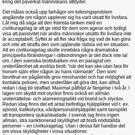
kring det påverkat människans attityder.
Det målas också upp farhågor om tolkningsproblem
angående om någon upplever sig ha varit utsatt för livsfara.
Låt mig då säga att den främsta tanken med en
civilkuragelag är att ge stöd för dem som agerar och tydligt
visa att passivitet när andra människor utsätts för livsfara inte
är acceptabelt. Syftet är att fler ska fråga sig vad de kan göra
och inte att straffa den som upplevde rädsla vid en situation.
Att en civilkuragelag skulle innebära några dramatiska
principiella förändringar i rättsordningen är det dock inte tal
om. I den svenska brottsbalken nns en paragraf om
underlåtenhet att avslöja brott, ”när det kan ske utan fara för
honom själv eller någon av hans närmaste”. Den som
bevittnar en pågående grov misshandel och har möjlighet att
kontakta polisen, men underlåter att göra det, kan alltså
redan i dag bli straffad. Maximal påföljd är fängelse i två år. I
lagen om skydd mot olyckor finns också en allmän
underrättelse- och alarmeringsplikt vid brand och olyckor.
Redan idag finns det ett antal befintliga hjälpplikter vid t. ex.
sjönöd, trafikolycka, vårdpersonalshjälpplikt samt taxisplikt
att transportera sjuka/skadade. I svensk lag finns ingen
allmän, stra sanktionerad skyldighet att bistå nödställda
personer – en civilkuragelag. Utan i dessa fall handlar det
om vissa skyldigheter i vissa situationer.