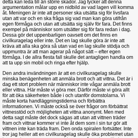
detta kan leda till än större skador. Jag tycker att denna
argumentation målar upp en nidbild av vad lagen vill komma
åt. Meningen är inte att personer ska utsätta sig för livsfara
utan att var och en ska fråga sig vad man kan göra utifrån
egen förmåga och utan att utsätta sig själv för fara. Det finns
exempel på människor som utsätter sig för fara redan i dag.
Dessa gör det uppenbarligen oavsett om det finns en
civilkuragelag eller inte. Det en lag skulle göra är inte att
kräva att alla ska göra så utan vad en lag skulle stödja och
uppmuntra är att man agerar på något sätt – efter egen
förmåga. I de allra flesta fall skulle det antagligen handla om
att ta upp sin mobil och ringa efter hjälp.
Den andra invändningen är att en civilkuragelag skulle
minska benägenheten att anmäla brott och att vittna. Det är i
dag ett stort problem när människor inte vågar anmäla brott
eller vittna. Här måste vi göra mer. Därför måste vi göra allt
för att öka säkerheten både i och utanför domstolarna. Vi
måste korta handläggningstiderna och förbättra
informationen. Vi måste också se över frågor om förbättrat
vittnesstöd och möjligheten att vittna anonymt. Men med
detta sagt måste det dock sägas att utan att vittnen träder
fram och vittnar kommer vi inte åt dem som i sin tur gör att
vittnen inte kan träda fram. Den onda spiralen fortsätter. Inte
tror jag heller att en civilkuragelag skulle öka problemet utan