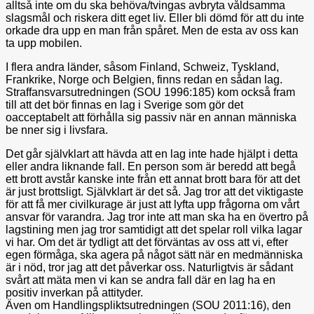
alltså inte om du ska behöva/tvingas avbryta våldsamma
slagsmål och riskera ditt eget liv. Eller bli dömd för att du inte
orkade dra upp en man från spåret. Men de esta av oss kan
ta upp mobilen.
I flera andra länder, såsom Finland, Schweiz, Tyskland,
Frankrike, Norge och Belgien, finns redan en sådan lag.
Straffansvarsutredningen (SOU 1996:185) kom också fram
till att det bör finnas en lag i Sverige som gör det
oacceptabelt att förhålla sig passiv när en annan människa
be nner sig i livsfara.
Det går självklart att hävda att en lag inte hade hjälpt i detta
eller andra liknande fall. En person som är beredd att begå
ett brott avstår kanske inte från ett annat brott bara för att det
är just brottsligt. Självklart är det så. Jag tror att det viktigaste
för att få mer civilkurage är just att lyfta upp frågorna om vårt
ansvar för varandra. Jag tror inte att man ska ha en övertro på
lagstining men jag tror samtidigt att det spelar roll vilka lagar
vi har. Om det är tydligt att det förväntas av oss att vi, efter
egen förmåga, ska agera på något sätt när en medmänniska
är i nöd, tror jag att det påverkar oss. Naturligtvis är sådant
svårt att mäta men vi kan se andra fall där en lag ha en
positiv inverkan på attityder.
Även om Handlingspliktsutredningen (SOU 2011:16), den