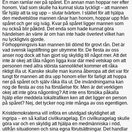
En man ramlar ner på spåret. En annan man hoppar ner efter
honom. Vad som skulle ha kunnat sluta lyckligt – att mannen
får hjälp att ta sig upp – slutar tvärtom. I stället för att hjälpa
den medvetslöse mannen rånar han honom, hoppar upp från
spåret och ger sig iväg. Kvar på spåret ligger mannen som
nu också blir påkörd. Det enda som hade kunnat göra
händelsen än värre är om han inte hade överlevt vilket han
nu lyckligtvis gjorde.
Förhoppningsvis kan mannen bli dömd för grovt rån. Det är
vad svensk lagstiftning ger utrymme för. De flesta av oss
anser nog dock att han gjort sig skyldig till något mer. Att det
inte är okej att låta någon ligga kvar där med vetskap om att
personen med allra största sannolikhet kommer ett råka
riktigt illa ut. Kanske skulle man kunna åberopa att det var för
tungt för mannen att dra upp honom eller för farligt att hoppa
ner på spåret och själv råka illa ut. De invändningarna kan
nog de flesta av oss ha förståelse för. Men är det verkligen
okej att inte göra någonting? Att inte ens försöka påkalla
hjälp eller meddela lokaltrafiken ken att det ligger en person
på spåret? Nej, det tycker nog inte många av oss egentligen.
Kristdemokraterna vill införa en utvidgad skyldighet att
ingripa – en så kallad civilkuragelag. En civilkuragelag skulle
göra var och en skyldig att hjälpa en medmänniska i nöd,
utifrån situationen och sina egna förutsättningar. Det handlar