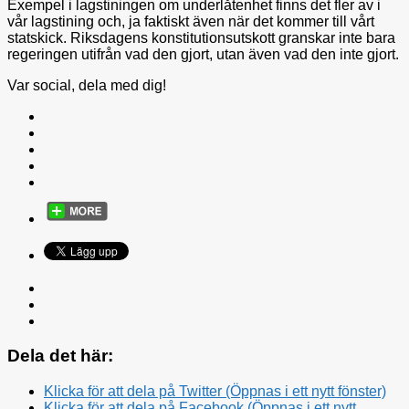
Exempel i lagstiningen om underlåtenhet finns det fler av i
vår lagstining och, ja faktiskt även när det kommer till vårt
statskick. Riksdagens konstitutionsutskott granskar inte bara
regeringen utifrån vad den gjort, utan även vad den inte gjort.
Var social, dela med dig!
Dela det här:
Klicka för att dela på Twitter (Öppnas i ett nytt fönster)
Klicka för att dela på Facebook (Öppnas i ett nytt