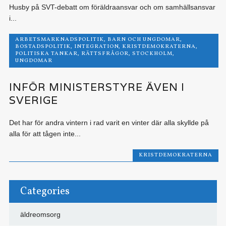
Husby på SVT-debatt om föräldraansvar och om samhällsansvar
i...
ARBETSMARKNADSPOLITIK
,
BARN OCH UNGDOMAR
,
BOSTADSPOLITIK
,
INTEGRATION
,
KRISTDEMOKRATERNA
,
POLITISKA TANKAR
,
RÄTTSFRÅGOR
,
STOCKHOLM
,
UNGDOMAR
INFÖR MINISTERSTYRE ÄVEN I
SVERIGE
Det har för andra vintern i rad varit en vinter där alla skyllde på
alla för att tågen inte...
KRISTDEMOKRATERNA
Categories
äldreomsorg