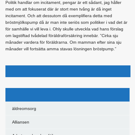
Politik handlar om incitament, pengar är ett sådant, jag håller
med om att fokuserat där är stort men tvång är då inget
incitament. Och att dessutom då exemplifiera detta med
bröstmjölkspump då är man inte seriös som politiker i vad det är
för samhälle vi vill leva i. Ohly skulle utveckla vad hans förslag
om lagstiftad tvådelad föräldraförsäkring innebär. ”Cirka sju
månader vardera för föräldrarna. Om mamman efter sina sju
månader vill fortsätta amma stavas lösningen bröstpump.”
ALLIANSEN
,
ARBETSMARKNADSPOLITIK
,
FÖRETAGANDE
,
JÄMSTÄLLDHET
,
KRISTDEMOKRATERNA
Categories
äldreomsorg
Alliansen