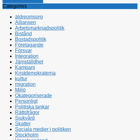
Kristdemokraterna
Categories
äldreomsorg
Alliansen
Arbetsmarknadspolitik
Bistånd
Bostadspolitik
Företagande
Försvar
Integration
Jämställdhet
Kampanj
Kristdemokraterna
kultur
migration
Miljö
Okategoriserade
Personligt
Politiska tankar
Rättsfrågor
Sjukvård
Skatter
Sociala medier i politiken
Stockholm