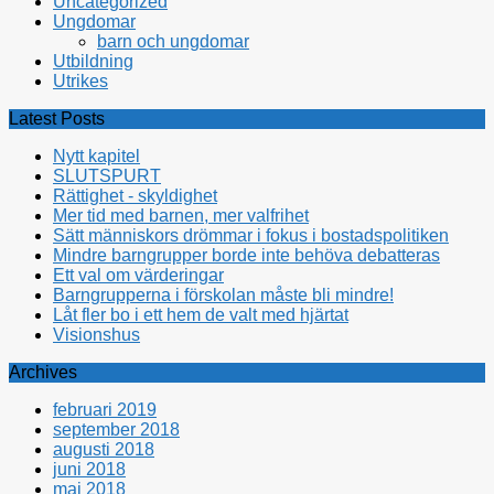
Uncategorized
Ungdomar
barn och ungdomar
Utbildning
Utrikes
Latest Posts
Nytt kapitel
SLUTSPURT
Rättighet - skyldighet
Mer tid med barnen, mer valfrihet
Sätt människors drömmar i fokus i bostadspolitiken
Mindre barngrupper borde inte behöva debatteras
Ett val om värderingar
Barngrupperna i förskolan måste bli mindre!
Låt fler bo i ett hem de valt med hjärtat
Visionshus
Archives
februari 2019
september 2018
augusti 2018
juni 2018
maj 2018