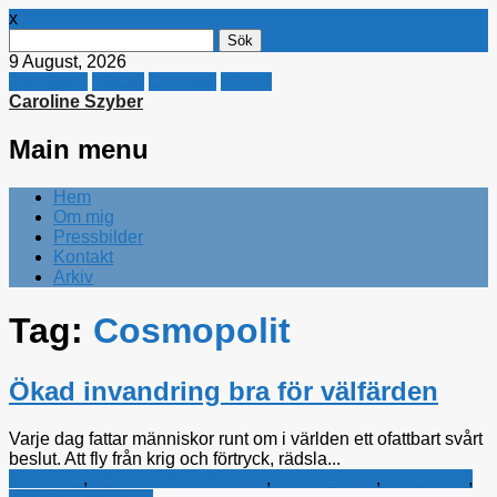
x
Sök
efter:
9 August, 2026
Facebook
Twitter
Linkedin
E-mail
Caroline Szyber
Main menu
Skip
Hem
to
Om mig
content
Pressbilder
Kontakt
Arkiv
Tag:
Cosmopolit
Ökad invandring bra för välfärden
Varje dag fattar människor runt om i världen ett ofattbart svårt
beslut. Att fly från krig och förtryck, rädsla...
Alliansen
,
Arbetsmarknadspolitik
,
Företagande
,
Integration
,