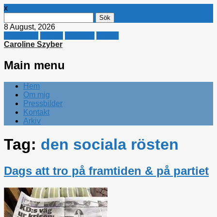
x
Sök
efter:
8 August, 2026
Facebook
Twitter
Linkedin
E-mail
Caroline Szyber
Main menu
Skip
Hem
to
Om mig
content
Pressbilder
Kontakt
Arkiv
Tag:
den sociala rösten
Dags att tro på framtiden & på partiet