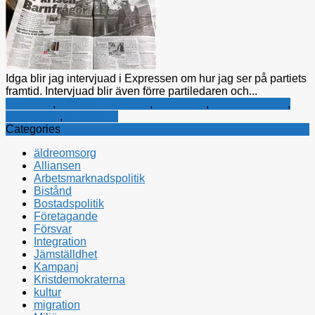
Idga blir jag intervjuad i Expressen om hur jag ser på partiets
framtid. Intervjuad blir även förre partiledaren och...
Alliansen
,
Kristdemokraterna
,
Personligt
,
Politiska tankar
,
Rättsfrågor
,
Ungdomar
Categories
äldreomsorg
Alliansen
Arbetsmarknadspolitik
Bistånd
Bostadspolitik
Företagande
Försvar
Integration
Jämställdhet
Kampanj
Kristdemokraterna
kultur
migration