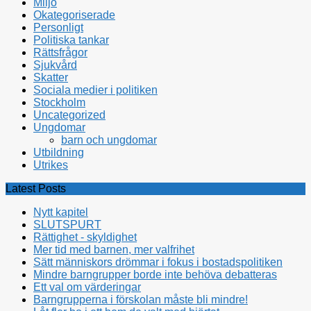
Miljö
Okategoriserade
Personligt
Politiska tankar
Rättsfrågor
Sjukvård
Skatter
Sociala medier i politiken
Stockholm
Uncategorized
Ungdomar
barn och ungdomar
Utbildning
Utrikes
Latest Posts
Nytt kapitel
SLUTSPURT
Rättighet - skyldighet
Mer tid med barnen, mer valfrihet
Sätt människors drömmar i fokus i bostadspolitiken
Mindre barngrupper borde inte behöva debatteras
Ett val om värderingar
Barngrupperna i förskolan måste bli mindre!