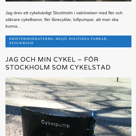
Jag drev ett cykelvänligt Stockholm i valrörelsen med fler och
säkrare cykelbanor, fler lånecyklar, luftpumpar, att man ska
kunna...
KRISTDEMOKRATERNA
,
MILJÖ
,
POLITISKA TANKAR
,
STOCKHOLM
JAG OCH MIN CYKEL – FÖR
STOCKHOLM SOM CYKELSTAD