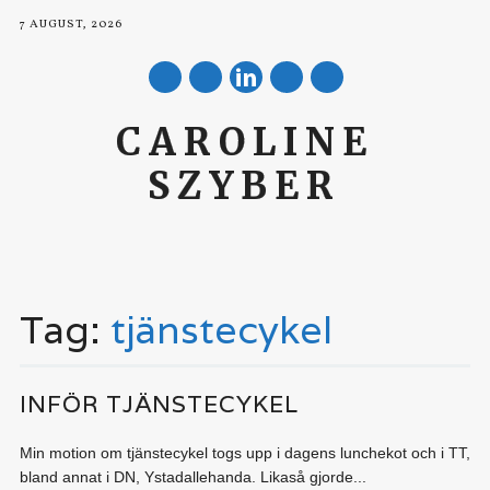
7 AUGUST, 2026
mail
CAROLINE
SZYBER
Main menu
Skip to content
Tag:
tjänstecykel
INFÖR TJÄNSTECYKEL
Min motion om tjänstecykel togs upp i dagens lunchekot och i TT,
bland annat i DN, Ystadallehanda. Likaså gjorde...