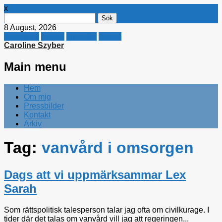
x
Sök
efter:
8 August, 2026
Facebook
Twitter
Linkedin
E-mail
Caroline Szyber
Main menu
Skip
Hem
to
Om mig
content
Pressbilder
Kontakt
Arkiv
Tag:
vanvård i omsorgen
Dags att vi uppmärksammar Lex
Sarah
Som rättspolitisk talesperson talar jag ofta om civilkurage. I
tider där det talas om vanvård vill jag att regeringen...