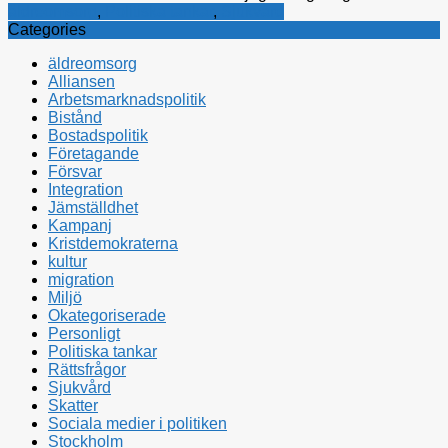
äldreomsorg
,
Politiska tankar
,
Sjukvård
Categories
äldreomsorg
Alliansen
Arbetsmarknadspolitik
Bistånd
Bostadspolitik
Företagande
Försvar
Integration
Jämställdhet
Kampanj
Kristdemokraterna
kultur
migration
Miljö
Okategoriserade
Personligt
Politiska tankar
Rättsfrågor
Sjukvård
Skatter
Sociala medier i politiken
Stockholm