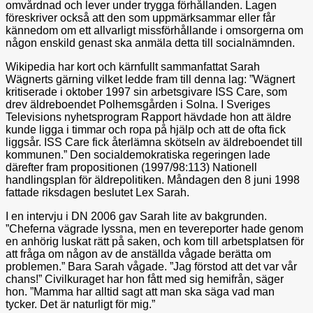
omvårdnad och lever under trygga förhållanden. Lagen
föreskriver också att den som uppmärksammar eller får
kännedom om ett allvarligt missförhållande i omsorgerna om
någon enskild genast ska anmäla detta till socialnämnden.
Wikipedia har kort och kärnfullt sammanfattat Sarah
Wägnerts gärning vilket ledde fram till denna lag: ”Wägnert
kritiserade i oktober 1997 sin arbetsgivare ISS Care, som
drev äldreboendet Polhemsgården i Solna. I Sveriges
Televisions nyhetsprogram Rapport hävdade hon att äldre
kunde ligga i timmar och ropa på hjälp och att de ofta fick
liggsår. ISS Care fick återlämna skötseln av äldreboendet till
kommunen.” Den socialdemokratiska regeringen lade
därefter fram propositionen (1997/98:113) Nationell
handlingsplan för äldrepolitiken. Måndagen den 8 juni 1998
fattade riksdagen beslutet Lex Sarah.
I en intervju i DN 2006 gav Sarah lite av bakgrunden.
”Cheferna vägrade lyssna, men en tevereporter hade genom
en anhörig luskat rätt på saken, och kom till arbetsplatsen för
att fråga om någon av de anställda vågade berätta om
problemen.” Bara Sarah vågade. ”Jag förstod att det var vår
chans!” Civilkuraget har hon fått med sig hemifrån, säger
hon. ”Mamma har alltid sagt att man ska säga vad man
tycker. Det är naturligt för mig.”