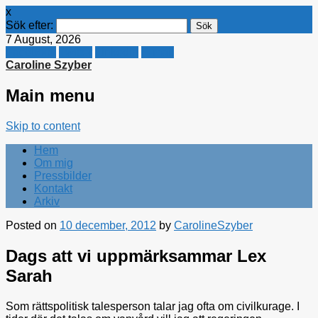
x
Sök efter:
7 August, 2026
Facebook
Twitter
Linkedin
E-mail
Caroline Szyber
Main menu
Skip to content
Hem
Om mig
Pressbilder
Kontakt
Arkiv
Posted on
10 december, 2012
by
CarolineSzyber
Dags att vi uppmärksammar Lex
Sarah
Som rättspolitisk talesperson talar jag ofta om civilkurage. I