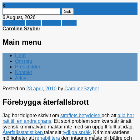
x
Sök
efter:
6 August, 2026
Facebook
Twitter
Linkedin
E-mail
Caroline Szyber
Main menu
Skip
Hem
to
Om mig
content
Pressbilder
Kontakt
Arkiv
Posted on
23 april, 2010
by
CarolineSzyber
Förebygga återfallsbrott
Jag har tidigare skrivit om
straffets betydelse
och att
alla har
rätt till en andra chans
. Ett stort problem som kvarstår är att
svensk kriminalvård mäktar inte med sin uppgift fullt ut idag.
Återfallsstatistiken
talar sitt
tydliga språk
. Kriminalvårdens
möjligheter att
rehabilitera
den intagne måste bli bättre och