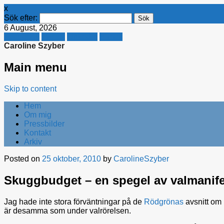
x
Sök efter:
6 August, 2026
Facebook
Twitter
Linkedin
E-mail
Caroline Szyber
Main menu
Skip to content
Hem
Om mig
Pressbilder
Kontakt
Arkiv
Posted on
25 oktober, 2010
by
CarolineSzyber
Skuggbudget – en spegel av valmanife
Jag hade inte stora förväntningar på de
Rödgrönas
avsnitt om 
är desamma som under valrörelsen.