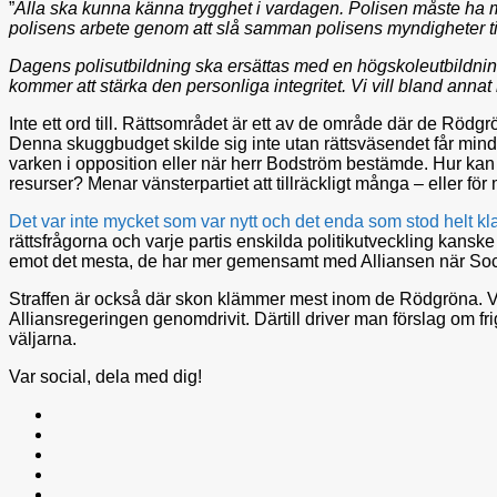
”
Alla ska kunna känna trygghet i vardagen. Polisen måste ha möj
polisens arbete genom att slå samman polisens myndigheter ti
Dagens polisutbildning ska ersättas med en högskoleutbildning. 
kommer att stärka den personliga integritet. Vi vill bland annat
Inte ett ord till. Rättsområdet är ett av de område där de Röd
Denna skuggbudget skilde sig inte utan rättsväsendet får mindre
varken i opposition eller när herr Bodström bestämde. Hur kan f
resurser? Menar vänsterpartiet att tillräckligt många – eller fö
Det
var
inte
mycket
som
var
nytt
och
det
enda
som
stod
helt
kla
rättsfrågorna och varje partis enskilda politikutveckling kansk
emot det mesta, de har mer gemensamt med Alliansen när Soc
Straffen är också där skon klämmer mest inom de Rödgröna. Vänste
Alliansregeringen genomdrivit. Därtill driver man förslag om f
väljarna.
Var social, dela med dig!