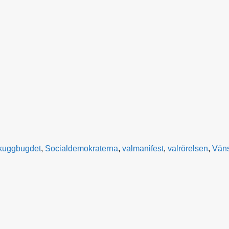
kuggbugdet
,
Socialdemokraterna
,
valmanifest
,
valrörelsen
,
Väns