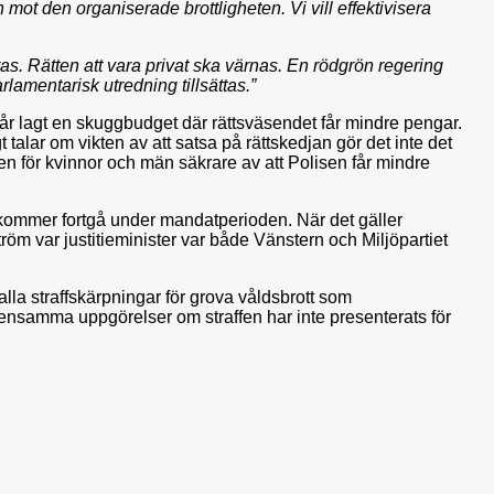
ot den organiserade brottligheten. Vi vill effektivisera
as. Rätten att vara privat ska värnas. En rödgrön regering
rlamentarisk utredning tillsättas.”
 år lagt en skuggbudget där rättsväsendet får mindre pengar.
alar om vikten av att satsa på rättskedjan gör det inte det
en för kvinnor och män säkrare av att Polisen får mindre
ommer fortgå under mandatperioden. När det gäller
röm var justitieminister var både Vänstern och Miljöpartiet
alla straffskärpningar för grova våldsbrott som
mensamma uppgörelser om straffen har inte presenterats för