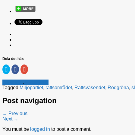
Dela det här:
Klicka
Klicka
Klicka
för
för
för
att
att
att
dela
dela
dela
Alliansen
,
Rättsfrågor
på
på
på
Twitter
Facebook
Google+
Tagged
Miljöpartiet
,
rättsområdet
,
Rättsväsendet
,
Rödgröna
,
s
(Öppnas
(Öppnas
(Öppnas
i
i
i
ett
ett
ett
Post navigation
nytt
nytt
nytt
fönster)
fönster)
fönster)
← Previous
Next →
You must be
logged in
to post a comment.