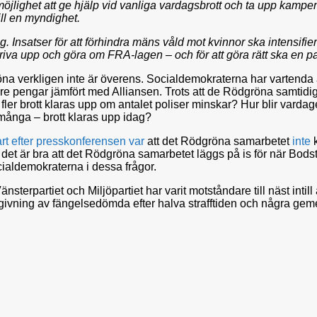
lighet att ge hjälp vid vanliga vardagsbrott och ta upp kampen m
ll en myndighet.
Insatser för att förhindra mäns våld mot kvinnor ska intensifier
 riva upp och göra om FRA-lagen – och för att göra rätt ska en pa
gröna verkligen inte är överens. Socialdemokraterna har vartenda
 pengar jämfört med Alliansen. Trots att de Rödgröna samtidigt t
ler brott klaras upp om antalet poliser minskar? Hur blir vardag
r många – brott klaras upp idag?
rt
efter
presskonferensen
var
att det Rödgröna samarbetet
inte
k
e det är bra att det Rödgröna samarbetet läggs på is för när Bodst
ialdemokraterna i dessa frågor.
rpartiet och Miljöpartiet har varit motståndare till näst intill 
rigivning av fängelsedömda efter halva strafftiden och några ge