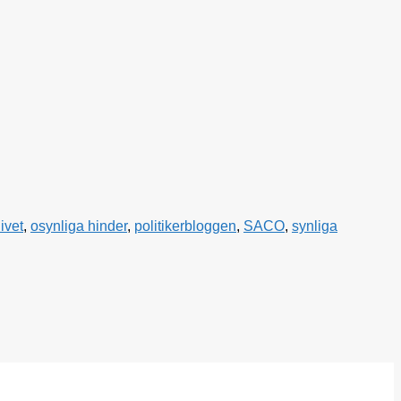
livet
,
osynliga hinder
,
politikerbloggen
,
SACO
,
synliga