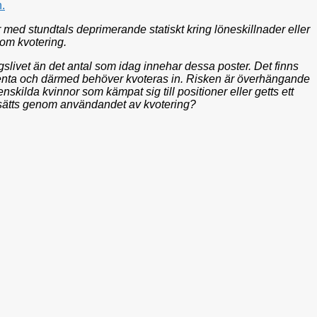
.
r med stundtals deprimerande statiskt kring löneskillnader eller
 om kvotering.
gslivet än det antal som idag innehar dessa poster. Det finns
etenta och därmed behöver kvoteras in. Risken är överhängande
enskilda kvinnor som kämpat sig till positioner eller getts ett
rågasätts genom användandet av kvotering?