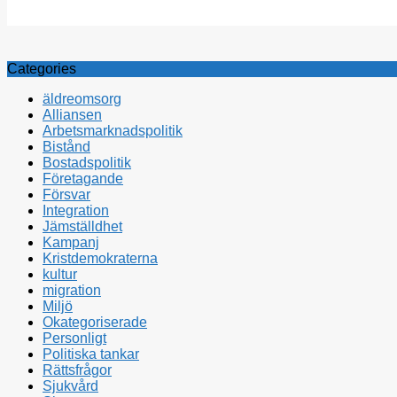
Categories
äldreomsorg
Alliansen
Arbetsmarknadspolitik
Bistånd
Bostadspolitik
Företagande
Försvar
Integration
Jämställdhet
Kampanj
Kristdemokraterna
kultur
migration
Miljö
Okategoriserade
Personligt
Politiska tankar
Rättsfrågor
Sjukvård