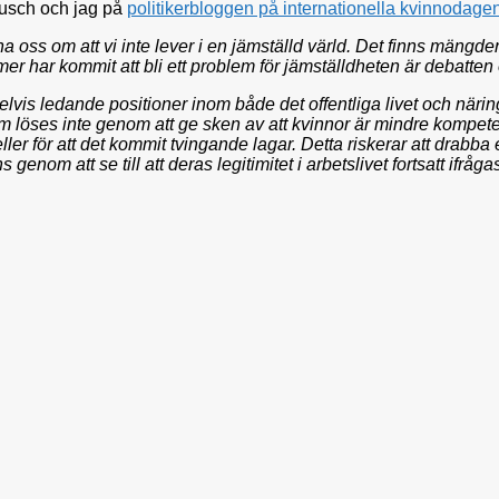
Busch och jag på
politikerbloggen på internationella kvinnodagen
 oss om att vi inte lever i en jämställd värld. Det finns mängde
er har kommit att bli ett problem för jämställdheten är debatten
lvis ledande positioner inom både det offentliga livet och närin
em löses inte genom att ge sken av att kvinnor är mindre komp
eller för att det kommit tvingande lagar. Detta riskerar att drabba 
genom att se till att deras legitimitet i arbetslivet fortsatt if