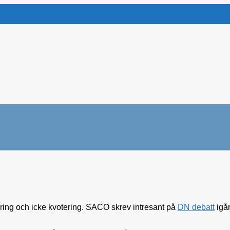
ing och icke kvotering. SACO skrev intresant på
DN debatt
igår