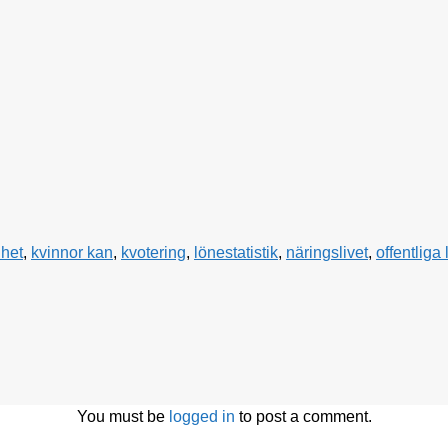
dhet
,
kvinnor kan
,
kvotering
,
lönestatistik
,
näringslivet
,
offentliga 
You must be
logged in
to post a comment.