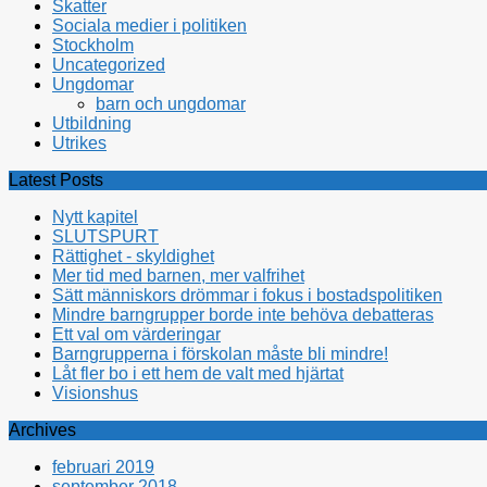
Skatter
Sociala medier i politiken
Stockholm
Uncategorized
Ungdomar
barn och ungdomar
Utbildning
Utrikes
Latest Posts
Nytt kapitel
SLUTSPURT
Rättighet - skyldighet
Mer tid med barnen, mer valfrihet
Sätt människors drömmar i fokus i bostadspolitiken
Mindre barngrupper borde inte behöva debatteras
Ett val om värderingar
Barngrupperna i förskolan måste bli mindre!
Låt fler bo i ett hem de valt med hjärtat
Visionshus
Archives
februari 2019
september 2018