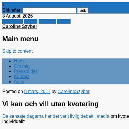
x
Sök efter:
8 August, 2026
Facebook
Twitter
Linkedin
E-mail
Caroline Szyber
Main menu
Skip to content
Hem
Om mig
Pressbilder
Kontakt
Arkiv
Posted on
8 mars, 2011
by
CarolineSzyber
Vi kan och vill utan kvotering
De
senaste
dagarna
har
det
varit
livlig
debatt
i
media
om kvoter
individuellt.