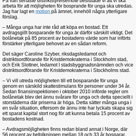
På vårt senaste distriktstyrelsemöte beslutade vi att vi ska
arbeta för att möjligheten för bosprande för unga ska utredas.
Jag har lagt en
motion
på ämnet, innehöll några ytterligare
förslag.
– Många unga har inte råd att köpa en bostad. Ett
avdragsgillt bosparande för unga är därför särskilt viktigt. Det
bolånetak på 85 procent av bostadens värde som har införts
förstärker ytterligare behovet av en sådan reform.
Det säger Caroline Szyber, riksdagsledamot och
distriktsordförande för Kristdemokraterna i Stockholm stad,
och Erik Slottner, ledamot I stadsbyggnadsnämnden och vice
distriktsordförande för Kristdemokraterna i Stockholms stad.
– Vi vill utreda möjligheten till ett bosparande för unga
genom en särskild skattestimulans för personer under 34 år.
Sedan finansinspektionen i oktober 2010 införde regler om
bolånetak blev det ännu svårare för unga och detta speciellt i
storstäderna där priserna är höga. Detta sätter många unga i
en svår situation, eftersom de ännu inte har lyckats skapa sig
ett sparat kapital stort nog för att kunna betala 15 procent av
bostadens kostnad.
– Avdragsmöjligheten finns redan bland annat i Norge, där
56 procent av befolkningen mellan 18 och 33 år bosparar.