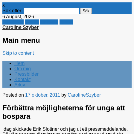
x
Sök efter:
6 August, 2026
Facebook
Twitter
Linkedin
E-mail
Caroline Szyber
Main menu
Skip to content
Hem
Om mig
Pressbilder
Kontakt
Arkiv
Posted on
17 oktober, 2011
by
CarolineSzyber
Förbättra möjligheterna för unga att
bospara
Idag skickade Erik Slottner och jag ut ett pressmeddelande.