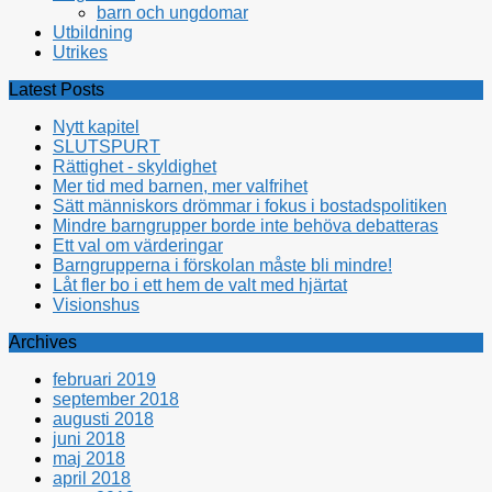
barn och ungdomar
Utbildning
Utrikes
Latest Posts
Nytt kapitel
SLUTSPURT
Rättighet - skyldighet
Mer tid med barnen, mer valfrihet
Sätt människors drömmar i fokus i bostadspolitiken
Mindre barngrupper borde inte behöva debatteras
Ett val om värderingar
Barngrupperna i förskolan måste bli mindre!
Låt fler bo i ett hem de valt med hjärtat
Visionshus
Archives
februari 2019
september 2018
augusti 2018
juni 2018
maj 2018
april 2018