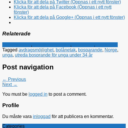
Klicka för att dela på Twitter (Öppnas i ett nytt fönster)
Klicka för att dela på Facebook (Öppnas i ett nytt
fönster)
Klicka för att dela på Google+ (Öppnas i ett nytt fönster)
Relaterade
Bostadspolitik
,
Kristdemokraterna
,
Stockholm
,
Ungdomar
Tagged
avdragsmöjlighet
,
bolånetak
,
bosparande
,
Norge
,
unga
,
utreda bosprande för unga under 34 år
Post navigation
← Previous
Next →
You must be
logged in
to post a comment.
Profile
Du måste vara
inloggad
för att publicera en kommentar.
Categories