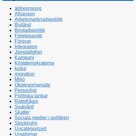
äldreomsorg
Alliansen
Arbetsmarknadspolitik
Bistånd
Bostadspolitik
Företagande
Försvar
Integration
Jämställdhet
Kampanj
Kristdemokraterna
kultur
migration
Miljö
Okategoriserade
Personligt
Politiska tankar
Rättsfrågor
Sjukvård
Skatter
Sociala medier i politiken
Stockholm
Uncategorized
Ungdomar