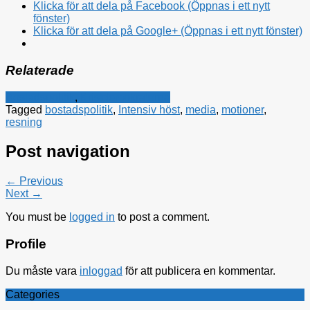
Klicka för att dela på Facebook (Öppnas i ett nytt
fönster)
Klicka för att dela på Google+ (Öppnas i ett nytt fönster)
Relaterade
Bostadspolitik
,
Kristdemokraterna
Tagged
bostadspolitik
,
Intensiv höst
,
media
,
motioner
,
resning
Post navigation
← Previous
Next →
You must be
logged in
to post a comment.
Profile
Du måste vara
inloggad
för att publicera en kommentar.
Categories