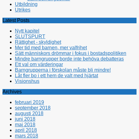
Utbildning
Utrikes
Latest Posts
Nytt kapitel
SLUTSPURT
Rättighet - skyldighet
Mer tid med barnen, mer valfrihet
Sätt människors drömmar i fokus i bostadspolitiken
Mindre barngrupper borde inte behöva debatteras
Ett val om värderingar
Barngrupperna i förskolan måste bli mindre!
Låt fler bo i ett hem de valt med hjärtat
Visionshus
Archives
februari 2019
september 2018
augusti 2018
juni 2018
maj 2018
april 2018
mars 2018