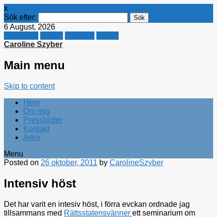
x
Sök efter:
6 August, 2026
Facebook
Twitter
Linkedin
E-mail
Caroline Szyber
Main menu
Skip to content
Hem
Om mig
Pressbilder
Kontakt
Arkiv
Menu
Posted on
26 oktober, 2011
by
CarolineSzyber
Intensiv höst
Det har varit en intesiv höst, i förra evckan ordnade jag
tillsammans med
Rättsstatensvänner
ett seminarium om