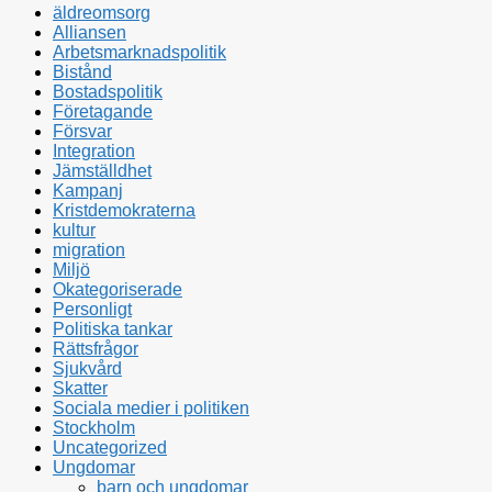
äldreomsorg
Alliansen
Arbetsmarknadspolitik
Bistånd
Bostadspolitik
Företagande
Försvar
Integration
Jämställdhet
Kampanj
Kristdemokraterna
kultur
migration
Miljö
Okategoriserade
Personligt
Politiska tankar
Rättsfrågor
Sjukvård
Skatter
Sociala medier i politiken
Stockholm
Uncategorized
Ungdomar
barn och ungdomar