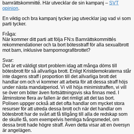
barnrättskommitté. Här utvecklar de sin kampanj –
SVT
opinion
.
En viktig och bra kampanj tycker jag utvecklar jag vad vi som
parti tycker.
Fråga:
När kommer ditt parti att följa FN:s Barnrättskommittés
rekommendationer och ta bort bötesstraff för alla sexualbrott
mot barn, inklusive barnpornografibrottet?
Svar:
Det är ett väldigt stort problem idag att många döms till
bötesbrott för så allvarliga brott. Enligt Kristdemokraterna står
inte dagens straff i proportion till det allvarliga brott det
handlar om och vi kommer att arbeta för att dessa straff höjs
under nästa mandatperiod. Vi vill höja minimistraffen, vi vill
se över om böter även fortsättningsvis ska finnas med. I
åtminstone flera av fallen är det rimligt att det tas bort.
Polisen uppger också att det ofta handlar om mycket stora
resurser för att utreda dessa brott och när det handlar om
bötesbrott har de svårt att få tillgång till alla de redskap som
de skulle få, som exempelvis hemliga tvångsmedel, om
dessa brott hade högre straff. Även detta visar att en översyn
är angelägen.