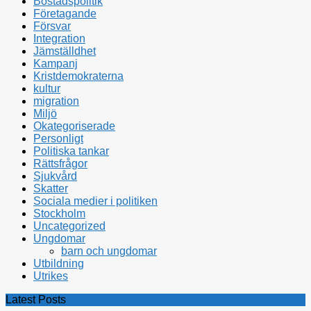
Bostadspolitik
Företagande
Försvar
Integration
Jämställdhet
Kampanj
Kristdemokraterna
kultur
migration
Miljö
Okategoriserade
Personligt
Politiska tankar
Rättsfrågor
Sjukvård
Skatter
Sociala medier i politiken
Stockholm
Uncategorized
Ungdomar
barn och ungdomar
Utbildning
Utrikes
Latest Posts