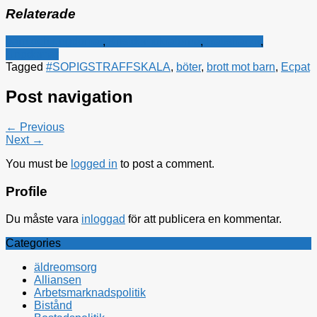
Relaterade
barn och ungdomar
,
Kristdemokraterna
,
Rättsfrågor
,
Ungdomar
Tagged
#SOPIGSTRAFFSKALA
,
böter
,
brott mot barn
,
Ecpat
Post navigation
← Previous
Next →
You must be
logged in
to post a comment.
Profile
Du måste vara
inloggad
för att publicera en kommentar.
Categories
äldreomsorg
Alliansen
Arbetsmarknadspolitik
Bistånd