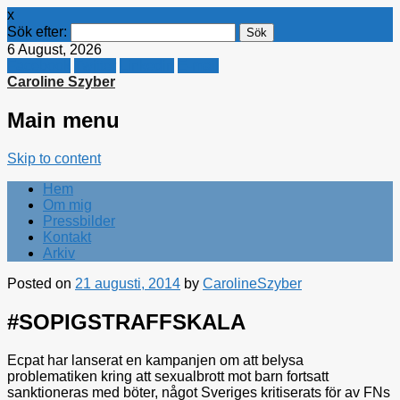
x
Sök efter:
6 August, 2026
Facebook
Twitter
Linkedin
E-mail
Caroline Szyber
Main menu
Skip to content
Hem
Om mig
Pressbilder
Kontakt
Arkiv
Posted on
21 augusti, 2014
by
CarolineSzyber
#SOPIGSTRAFFSKALA
Ecpat har lanserat en kampanjen om att belysa
problematiken kring att sexualbrott mot barn fortsatt
sanktioneras med böter, något Sveriges kritiserats för av FNs