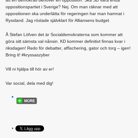
att en demokrati behöver en opposition. Ska SD vara enda
oppositionspartiet i Sverige? Nej. Om man räknar med att
oppositionen ska underlätta för regeringen har man hamnat i
Ryssland. Jag röstade självklart för Alliansens budget.
Å Stefan Löfven det är Socialdemokraterna som kommer att
göra sitt sämsta val nånsin. KD kommer definitivt finnas kvar i
riksdagen! Redo för debatter, affischering, gator och torg – igen!
Bring it! ‪#‎kryssaszyber
Vill ni hjälpa till hör av er!
Var social, dela med dig!