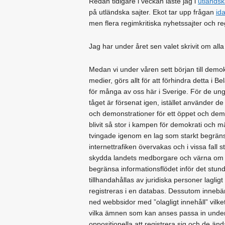
Redan tidigare i veckan läste jag i
utländs
på utländska sajter. Ekot tar upp frågan
id
men flera regimkritiska nyhetssajter och re
Jag har under året sen valet skrivit om all
Medan vi under våren sett början till demokr
medier, görs allt för att förhindra detta i
för många av oss här i Sverige. För de un
tåget är försenat igen, istället använder de
och demonstrationer för ett öppet och dem
blivit så stor i kampen för demokrati och mä
tvingade igenom en lag som starkt begränsa
internettrafiken övervakas och i vissa fall 
skydda landets medborgare och värna om u
begränsa informationsflödet inför det stund
tillhandahållas av juridiska personer laglig
registreras i en databas. Dessutom innebär 
ned webbsidor med ”olagligt innehåll” vilke
vilka ämnen som kan anses passa in under 
oppositionella att registrera sig och de änd