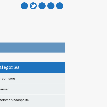
mail
ategories
dreomsorg
liansen
betsmarknadspolitik