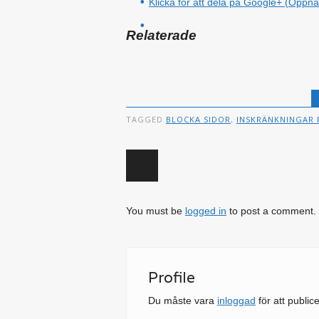
Klicka för att dela på Google+ (Öppnas 
Relaterade
TAGGED
BLOCKA SIDOR
,
INSKRÄNKNINGAR 
Post navigation
You must be
logged in
to post a comment.
Profile
Du måste vara
inloggad
för att publi