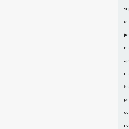
se
au
ju
ma
ap
ma
fe
ja
de
no