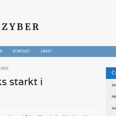
SZYBER
ER
KONTAKT
ARKIV
ZYBER
C
s starkt i
äl
Al
Ar