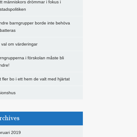
tt människors drömmar i fokus i
stadspolitiken
ndre barngrupper borde inte behöva
batteras
t val om värderingar
rngrupperna i förskolan måste bli
ndre!
t fler bo i ett hem de valt med hjärtat
sionshus
rchives
bruari 2019