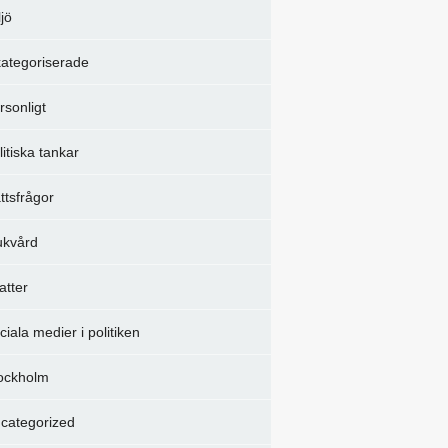
ljö
ategoriserade
rsonligt
litiska tankar
ttsfrågor
ukvård
atter
ciala medier i politiken
ockholm
categorized