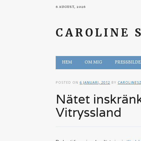
6 AUGUST, 2026
CAROLINE 
Main menu
Skip to content
HEM
OM MIG
PRESSBILD
POSTED ON
6 JANUARI, 2012
BY
CAROLINES
Nätet inskränk
Vitryssland