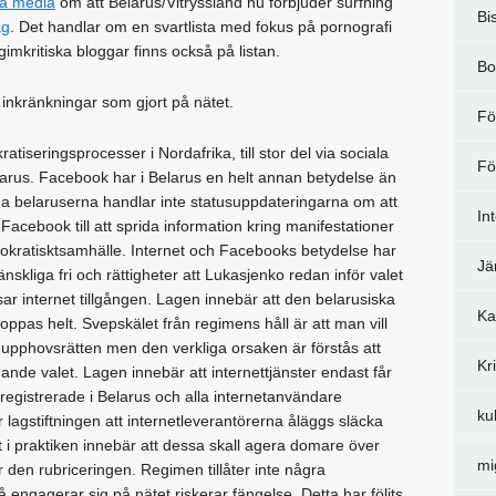
ka media
om att Belarus/Vitryssland nu förbjuder surfning
Bi
ag
. Det handlar om en svartlista med fokus på pornografi
gimkritiska bloggar finns också på listan.
Bo
a inkränkningar som gjort på nätet.
Fö
atiseringsprocesser i Nordafrika, till stor del via sociala
Fö
 Belarus. Facebook har i Belarus en helt annan betydelse än
ga belaruserna handlar inte statusuppdateringarna om att
In
 Facebook till att sprida information kring manifestationer
okratisktsamhälle. Internet och Facebooks betydelse har
Jä
nskliga fri och rättigheter att Lukasjenko redan inför valet
r internet tillgången. Lagen innebär att den belarusiska
Ka
stoppas helt. Svepskälet från regimens håll är att man vill
pphovsrätten men den verkliga orsaken är förstås att
Kr
ande valet. Lagen innebär att internettjänster endast får
t registrerade i Belarus och alla internetanvändare
ku
lagstiftningen att internetleverantörerna åläggs släcka
t i praktiken innebär att dessa skall agera domare över
mi
den rubriceringen. Regimen tillåter inte några
å engagerar sig på nätet riskerar fängelse. Detta har följts