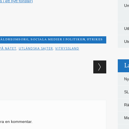
i ett nytt fönster)
Un
Ut
ÄLDREOMSORG
,
SOCIALA MEDIER I POLITIKEN
,
UTRIKES
Ut
PÅ NÄTET
,
UTLÄNDSKA SAJTER
,
VITRYSSLAND
L
Ny
S
Rä
Me
cera en kommentar.