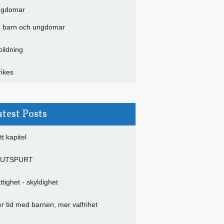
gdomar
barn och ungdomar
bildning
rikes
atest Posts
tt kapitel
LUTSPURT
ttighet - skyldighet
r tid med barnen, mer valfrihet