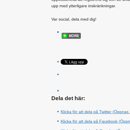
upp med ytterligare inskränkningar.
Var social, dela med dig!
Dela det här:
Klicka för att dela på Twitter (Öppnas i
Klicka för att dela på Facebook (Öppna