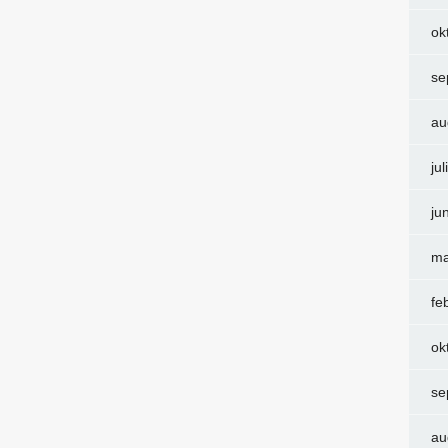
ok
se
au
ju
ju
ma
fe
ok
se
au