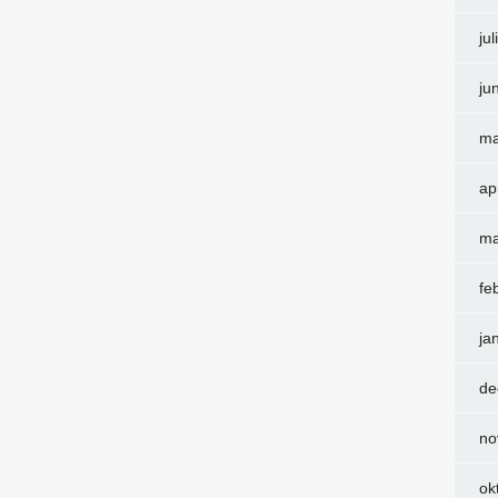
ju
ju
ma
ap
ma
fe
ja
de
no
ok