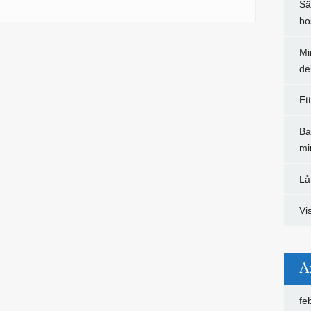
Sä
bo
Mi
de
Et
Ba
mi
Lå
Vi
A
fe