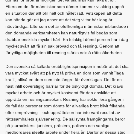
dömas för brott är möjligen det värsta man kan råka ut för.
Eftersom det är människor som dömer kommer vi aldrig uppnå
en situation där allt blir helt och hållet rätt. Vetskapen att detta
kan hända gör att jag anser att det steg vi tar här idag är
nödvändiga. Eftersom det är ofullkomliga människor inblandade i
den dömande verksamheten kan naturligtvis fel begås som
drabbar enskilda mycket hårt. En felaktigt dömd person har i dag
mycket svårt att få sin sak prövad och få resning. Genom att
förtydliga möjligheten till resning stärks också rättssäkerheten.
Den svenska så kallade orubblighetsprincipen innebär att det ska
vara mycket svårt att på nytt få pröva en dom som vunnit ”laga
kraft”, alltså en dom som inte längre får överklagas. Det är en
näst intill oöverstiglig barriär för de oskyldigt dömda. Det krävs
mycket arbete och är mycket kostsamt för den enskilde att
upprätta en resningsansökan. Resning har sökts flera gånger i
de fall där personer som dömts för allvarliga brott blivit frikända
efter omprövning – och upprättelsen har inte varit resultat av
rättssamhällets självsanering. De sällsynta framgångarna beror
på journalisters, juristers, prästers, polisers och vanliga
medborgares ideella arbete under flera år. Därför är dessa steg