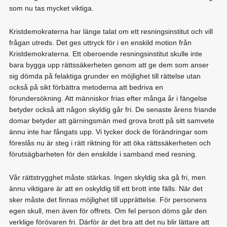
som nu tas mycket viktiga.
Kristdemokraterna har länge talat om ett resningsinstitut och vill
frågan utreds. Det ges uttryck för i en enskild motion från
Kristdemokraterna. Ett oberoende resningsinstitut skulle inte
bara bygga upp rättssäkerheten genom att ge dem som anser
sig dömda på felaktiga grunder en möjlighet till rättelse utan
också på sikt förbättra metoderna att bedriva en
förundersökning. Att människor frias efter många år i fängelse
betyder också att någon skyldig går fri. De senaste årens friande
domar betyder att gärningsmän med grova brott på sitt samvete
ännu inte har fångats upp. Vi tycker dock de förändringar som
föreslås nu är steg i rätt riktning för att öka rättssäkerheten och
förutsägbarheten för den enskilde i samband med resning.
Vår rättstrygghet måste stärkas. Ingen skyldig ska gå fri, men
ännu viktigare är att en oskyldig till ett brott inte fälls. När det
sker måste det finnas möjlighet till upprättelse. För personens
egen skull, men även för offrets. Om fel person döms går den
verklige förövaren fri. Därför är det bra att det nu blir lättare att