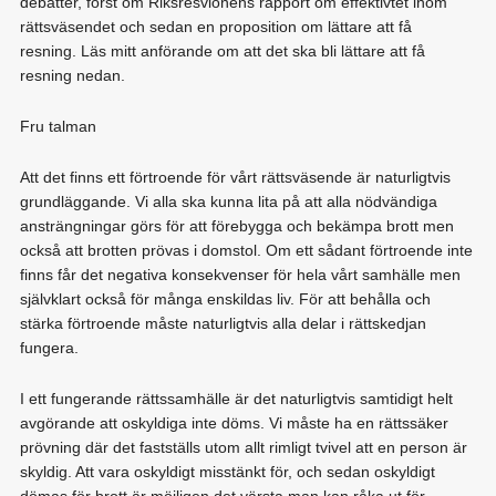
debatter, först om Riksresvionens rapport om effektivtet inom
rättsväsendet och sedan en proposition om lättare att få
resning. Läs mitt anförande om att det ska bli lättare att få
resning nedan.
Fru talman
Att det finns ett förtroende för vårt rättsväsende är naturligtvis
grundläggande. Vi alla ska kunna lita på att alla nödvändiga
ansträngningar görs för att förebygga och bekämpa brott men
också att brotten prövas i domstol. Om ett sådant förtroende inte
finns får det negativa konsekvenser för hela vårt samhälle men
självklart också för många enskildas liv. För att behålla och
stärka förtroende måste naturligtvis alla delar i rättskedjan
fungera.
I ett fungerande rättssamhälle är det naturligtvis samtidigt helt
avgörande att oskyldiga inte döms. Vi måste ha en rättssäker
prövning där det fastställs utom allt rimligt tvivel att en person är
skyldig. Att vara oskyldigt misstänkt för, och sedan oskyldigt