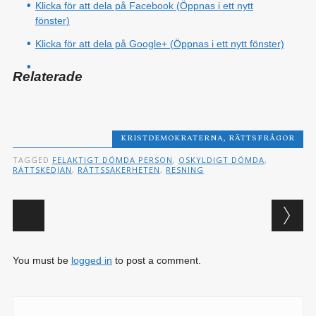
Klicka för att dela på Facebook (Öppnas i ett nytt
fönster)
Klicka för att dela på Google+ (Öppnas i ett nytt fönster)
Relaterade
KRISTDEMOKRATERNA
,
RÄTTSFRÅGOR
TAGGED
FELAKTIGT DÖMDA PERSON
,
OSKYLDIGT DÖMDA
,
RÄTTSKEDJAN
,
RÄTTSSÄKERHETEN
,
RESNING
Post navigation
You must be
logged in
to post a comment.