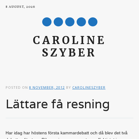
8 AUGUST, 2026
mail
CAROLINE
SZYBER
Main menu
Skip to content
POSTED ON
8 NOVEMBER, 2012
BY
CAROLINESZYBER
Lättare få resning
Har idag har höstens första kammardebatt och då blev det två