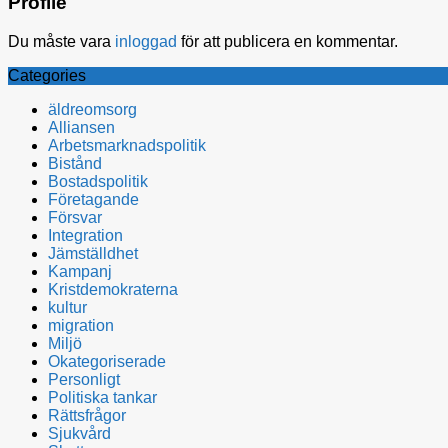
Profile
Du måste vara
inloggad
för att publicera en kommentar.
Categories
äldreomsorg
Alliansen
Arbetsmarknadspolitik
Bistånd
Bostadspolitik
Företagande
Försvar
Integration
Jämställdhet
Kampanj
Kristdemokraterna
kultur
migration
Miljö
Okategoriserade
Personligt
Politiska tankar
Rättsfrågor
Sjukvård