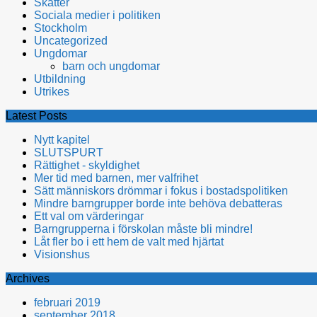
Skatter
Sociala medier i politiken
Stockholm
Uncategorized
Ungdomar
barn och ungdomar
Utbildning
Utrikes
Latest Posts
Nytt kapitel
SLUTSPURT
Rättighet - skyldighet
Mer tid med barnen, mer valfrihet
Sätt människors drömmar i fokus i bostadspolitiken
Mindre barngrupper borde inte behöva debatteras
Ett val om värderingar
Barngrupperna i förskolan måste bli mindre!
Låt fler bo i ett hem de valt med hjärtat
Visionshus
Archives
februari 2019
september 2018