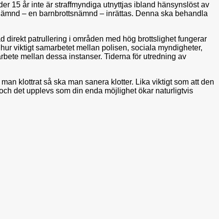
nder 15 år inte är straffmyndiga utnyttjas ibland hänsynslöst av
de nämnd – en barnbrottsnämnd – inrättas. Denna ska behandla
d direkt patrullering i områden med hög brottslighet fungerar
 hur viktigt samarbetet mellan polisen, sociala myndigheter,
rbete mellan dessa instanser. Tiderna för utredning av
r man klottrat så ska man sanera klotter. Lika viktigt som att den
 och det upplevs som din enda möjlighet ökar naturligtvis