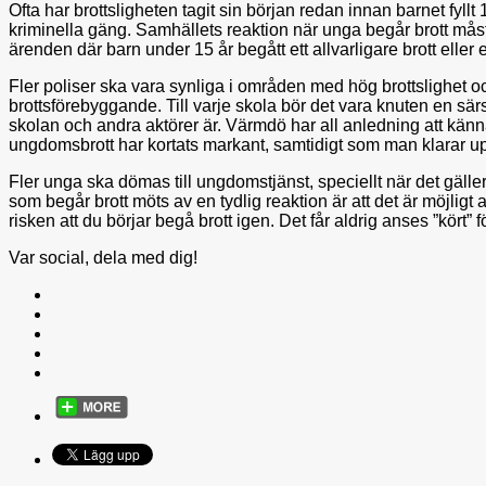
Ofta har brottsligheten tagit sin början redan innan barnet fyllt
kriminella gäng. Samhällets reaktion när unga begår brott mås
ärenden där barn under 15 år begått ett allvarligare brott eller ett 
Fler poliser ska vara synliga i områden med hög brottslighet o
brottsförebyggande. Till varje skola bör det vara knuten en sär
skolan och andra aktörer är. Värmdö har all anledning att kän
ungdomsbrott har kortats markant, samtidigt som man klarar upp 
Fler unga ska dömas till ungdomstjänst, speciellt när det gäller m
som begår brott möts av en tydlig reaktion är att det är möjlig
risken att du börjar begå brott igen. Det får aldrig anses ”kört
Var social, dela med dig!