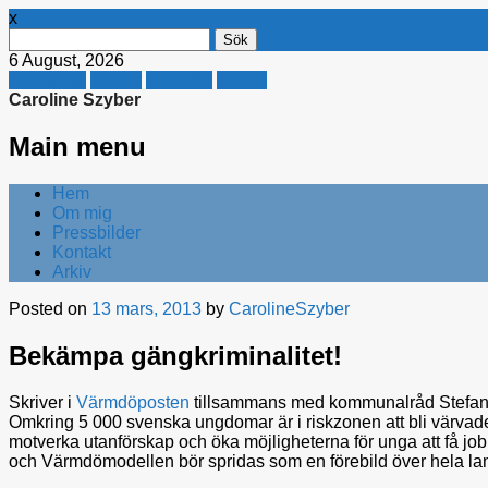
x
Sök
efter:
6 August, 2026
Facebook
Twitter
Linkedin
E-mail
Caroline Szyber
Main menu
Skip
Hem
to
Om mig
content
Pressbilder
Kontakt
Arkiv
Posted on
13 mars, 2013
by
CarolineSzyber
Bekämpa gängkriminalitet!
Skriver i
Värmdöposten
tillsammans med kommunalråd Stefan
Omkring 5 000 svenska ungdomar är i riskzonen att bli värvade til
motverka utanförskap och öka möjligheterna för unga att få job
och Värmdömodellen bör spridas som en förebild över hela la