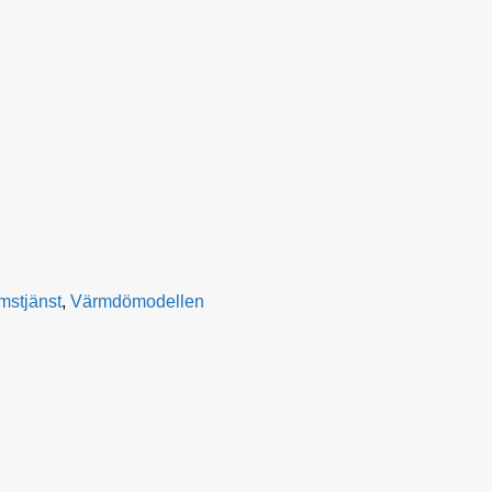
stjänst
,
Värmdömodellen