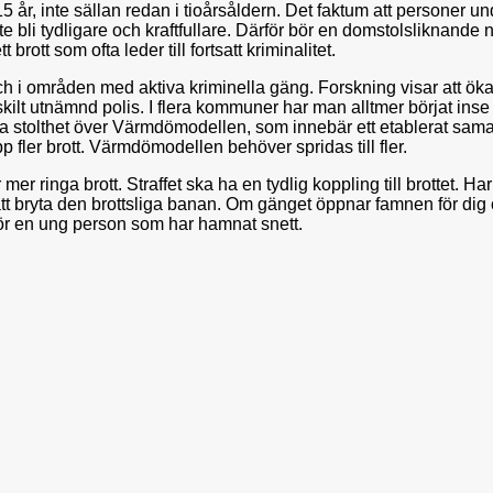
 15 år, inte sällan redan i tioårsåldern. Det faktum att personer u
te bli tydligare och kraftfullare. Därför bör en domstolsliknan
brott som ofta leder till fortsatt kriminalitet.
ch i områden med aktiva kriminella gäng. Forskning visar att öka
skilt utnämnd polis. I flera kommuner har man alltmer börjat inse
na stolthet över Värmdömodellen, som innebär ett etablerat sama
fler brott. Värmdömodellen behöver spridas till fler.
er ringa brott. Straffet ska ha en tydlig koppling till brottet. Ha
t att bryta den brottsliga banan. Om gänget öppnar famnen för dig
” för en ung person som har hamnat snett.