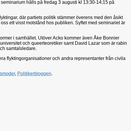
årt seminarium hålls på fredag 3 augusti kl 13:30-14:15 på
flyktingar, där partiets politik stämmer överens med den åsikt
 oss ett visst motstånd hos publiken. Syftet med seminariet är
t av normer i samhället. Utöver Acko kommer även Åke Bonnier
 universitet och queerteoretiker samt David Lazar som är rabin
och samtalsledare.
a flyktingorganisationer och andra representanter från civila
nsmoder
,
Politikerbloggen
.