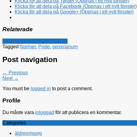
Klicka för att dela på Twitter (Öppnas i ett nytt fönster)
Klicka för att dela på Facebook (Öppnas i ett nytt fönster)
Klicka för att dela på Google+ (Öppnas i ett nytt fönster)
Relaterade
Kristdemokraterna
,
Stockholm
Tagged
Normer
,
Pride
,
seminarium
Post navigation
← Previous
Next →
You must be
logged in
to post a comment.
Profile
Du måste vara
inloggad
för att publicera en kommentar.
Categories
äldreomsorg