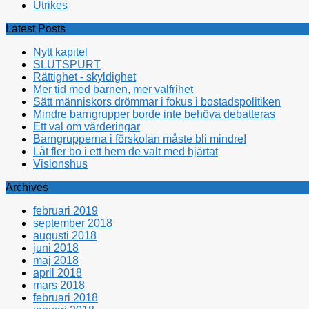
Utrikes
Latest Posts
Nytt kapitel
SLUTSPURT
Rättighet - skyldighet
Mer tid med barnen, mer valfrihet
Sätt människors drömmar i fokus i bostadspolitiken
Mindre barngrupper borde inte behöva debatteras
Ett val om värderingar
Barngrupperna i förskolan måste bli mindre!
Låt fler bo i ett hem de valt med hjärtat
Visionshus
Archives
februari 2019
september 2018
augusti 2018
juni 2018
maj 2018
april 2018
mars 2018
februari 2018