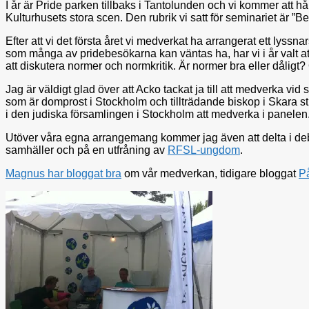
I år är Pride parken tillbaks i Tantolunden och vi kommer att hå
Kulturhusets stora scen. Den rubrik vi satt för seminariet är 
Efter att vi det första året vi medverkat ha arrangerat ett lyss
som många av pridebesökarna kan väntas ha, har vi i år valt at
att diskutera normer och normkritik. Är normer bra eller dåligt
Jag är väldigt glad över att Acko tackat ja till att medverka v
som är domprost i Stockholm och tillträdande biskop i Skara st
i den judiska församlingen i Stockholm att medverka i panele
Utöver våra egna arrangemang kommer jag även att delta i debat
samhäller och på en utfråning av
RFSL-ungdom
.
Magnus har bloggat bra
om vår medverkan, tidigare bloggat
På