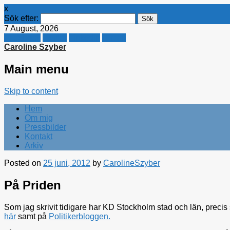
x
Sök efter:
7 August, 2026
Facebook
Twitter
Linkedin
E-mail
Caroline Szyber
Main menu
Skip to content
Hem
Om mig
Pressbilder
Kontakt
Arkiv
Posted on
25 juni, 2012
by
CarolineSzyber
På Priden
Som jag skrivit tidigare har KD Stockholm stad och län, precis 
här
samt på
Politikerbloggen.