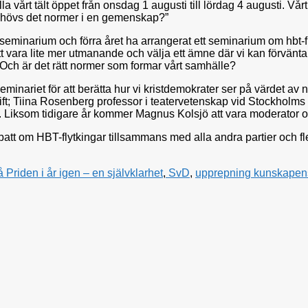
lla vårt tält öppet från onsdag 1 augusti till lördag 4 augusti. V
”Behövs det normer i en gemenskap?”
narseminarium och förra året ha arrangerat ett seminarium om hbt-
t vara lite mer utmanande och välja ett ämne där vi kan förvänta
? Och är det rätt normer som formar vårt samhälle?
id seminariet för att berätta hur vi kristdemokrater ser på värde
ift; Tiina Rosenberg professor i teatervetenskap vid Stockholms
n. Liksom tidigare år kommer Magnus Kolsjö att vara moderator 
t om HBT-flytkingar tillsammans med alla andra partier och fler
 Priden i år igen – en självklarhet
,
SvD
,
upprepning kunskape