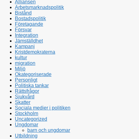
Alliansen
Arbetsmarknadspolitik
Bistånd
Bostadspolitik
Företagande
Försvar
Integration
Jämställdhet
Kampanj
Kristdemokraterna
kultur
migration
Miljö
Okategoriserade
Personligt
Politiska tankar
Rättsfrågor
Sjukvård
Skatter
Sociala medier i politiken
Stockholm
Uncategorized
Ungdomar
barn och ungdomar
Utbildning