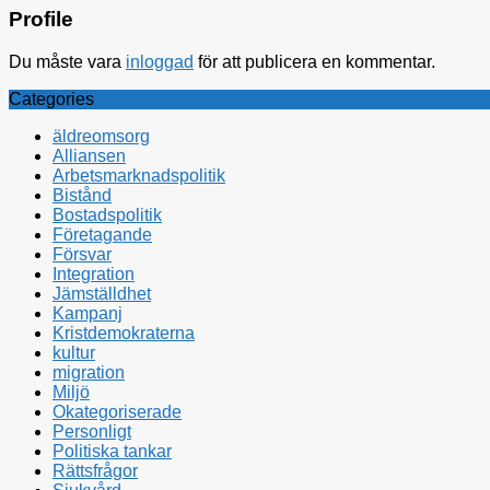
Profile
Du måste vara
inloggad
för att publicera en kommentar.
Categories
äldreomsorg
Alliansen
Arbetsmarknadspolitik
Bistånd
Bostadspolitik
Företagande
Försvar
Integration
Jämställdhet
Kampanj
Kristdemokraterna
kultur
migration
Miljö
Okategoriserade
Personligt
Politiska tankar
Rättsfrågor