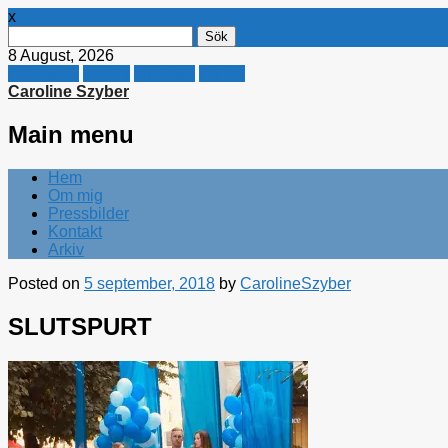
x
Sök
efter:
8 August, 2026
Facebook
Twitter
Linkedin
E-mail
Caroline Szyber
Main menu
Skip
Hem
to
Om mig
content
Pressbilder
Kontakt
Arkiv
Posted on
5 september, 2018
by
CarolineSzyber
SLUTSPURT