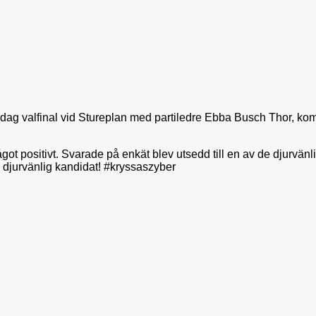
! Idag valfinal vid Stureplan med partiledre Ebba Busch Thor, ko
ågot positivt. Svarade på enkät blev utsedd till en av de djurvän
 djurvänlig kandidat! #kryssaszyber