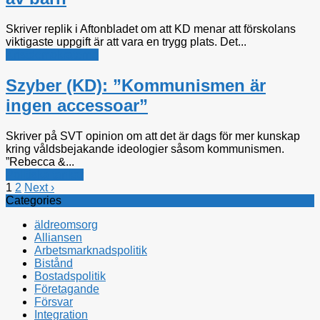
Skriver replik i Aftonbladet om att KD menar att förskolans
viktigaste uppgift är att vara en trygg plats. Det...
Kristdemokraterna
Szyber (KD): ”Kommunismen är
ingen accessoar”
Skriver på SVT opinion om att det är dags för mer kunskap
kring våldsbejakande ideologier såsom kommunismen.
”Rebecca &...
Politiska tankar
1
2
Next ›
Categories
äldreomsorg
Alliansen
Arbetsmarknadspolitik
Bistånd
Bostadspolitik
Företagande
Försvar
Integration