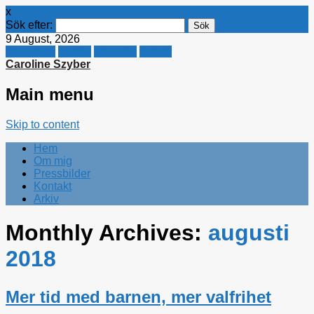
x
Sök efter:
9 August, 2026
Facebook
Twitter
Linkedin
E-mail
Caroline Szyber
Main menu
Skip to content
Hem
Om mig
Pressbilder
Kontakt
Arkiv
Monthly Archives:
augusti
2018
Mer tid med barnen, mer valfrihet