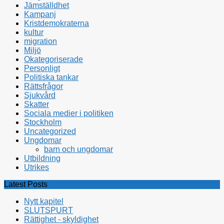
Jämställdhet
Kampanj
Kristdemokraterna
kultur
migration
Miljö
Okategoriserade
Personligt
Politiska tankar
Rättsfrågor
Sjukvård
Skatter
Sociala medier i politiken
Stockholm
Uncategorized
Ungdomar
barn och ungdomar
Utbildning
Utrikes
Latest Posts
Nytt kapitel
SLUTSPURT
Rättighet - skyldighet