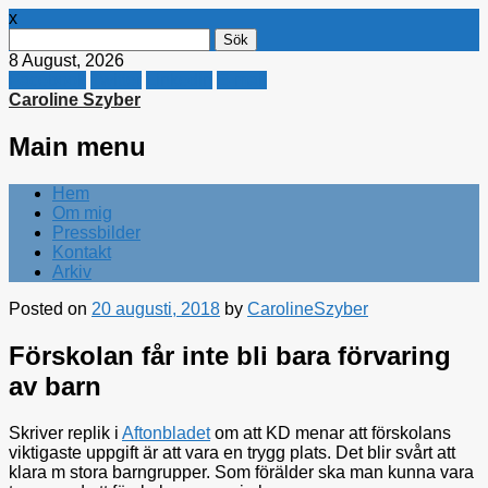
x
Sök
efter:
8 August, 2026
Facebook
Twitter
Linkedin
E-mail
Caroline Szyber
Main menu
Skip
Hem
to
Om mig
content
Pressbilder
Kontakt
Arkiv
Posted on
20 augusti, 2018
by
CarolineSzyber
Förskolan får inte bli bara förvaring
av barn
Skriver replik i
Aftonbladet
om att KD menar att förskolans
viktigaste uppgift är att vara en trygg plats. Det blir svårt att
klara m stora barngrupper. Som förälder ska man kunna vara