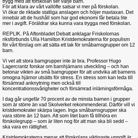
trygg med att förskolan ser varje barn.
För att klara av vårt vallöfte satsar vi mer på förskolan.
Vi ökar de riktade statliga anslagen och höjer maxtaxan. Det
innebär att de hushåll som har god ekonomi får betala lite
mer i avgift. Föräldrar ska kunna vara trygga med förskolan.
REPLIK. På Aftonbladet Debatt anklagar Friskolornas
riksförbunds Ulla Hamilton Kristdemokraterna för populism
för vårt förslag om att sätta ett tak för småbarnsgrupper om 12
barn.
Vi vet att stora barngrupper inte är bra. Professor Hugo
Lagercrantz forskar om barnhjärnans utveckling – och han
betonar vikten av små barngrupper för att undvika att barnens
omogna hjärnor utsätts för stress. En stress som kan leda till
försämrad anknytning men också till
koncentrationssvårigheter och försämrad inlärningsförmåga.
I dag går ungefär 70 procent av de minsta barnen i grupper
som är större än vad Skolverket rekommenderat. Därför vill vi
kristdemokrater skärpa lagen. Inga småbarnsgrupper ska
vara större än 12 barn. Att som litet barn få tillhöra en
förskolegrupp – som är liten nog för att man ska bli sedd –
ska vara en rättighet.
Kristdemokraterna menar att förskolans viktigaste uppgift är