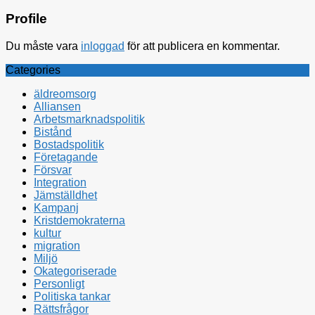
Profile
Du måste vara
inloggad
för att publicera en kommentar.
Categories
äldreomsorg
Alliansen
Arbetsmarknadspolitik
Bistånd
Bostadspolitik
Företagande
Försvar
Integration
Jämställdhet
Kampanj
Kristdemokraterna
kultur
migration
Miljö
Okategoriserade
Personligt
Politiska tankar
Rättsfrågor