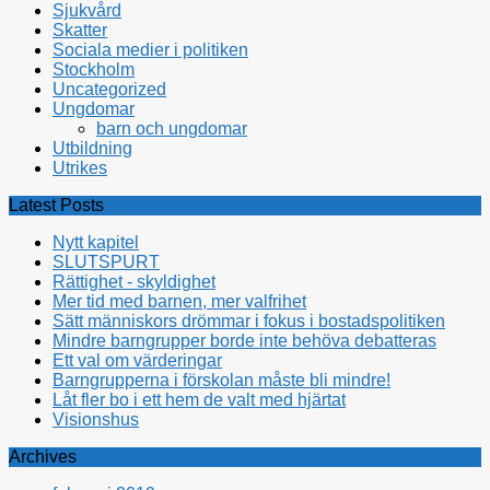
Sjukvård
Skatter
Sociala medier i politiken
Stockholm
Uncategorized
Ungdomar
barn och ungdomar
Utbildning
Utrikes
Latest Posts
Nytt kapitel
SLUTSPURT
Rättighet - skyldighet
Mer tid med barnen, mer valfrihet
Sätt människors drömmar i fokus i bostadspolitiken
Mindre barngrupper borde inte behöva debatteras
Ett val om värderingar
Barngrupperna i förskolan måste bli mindre!
Låt fler bo i ett hem de valt med hjärtat
Visionshus
Archives