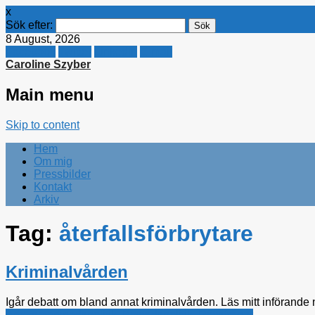
x
Sök efter:
8 August, 2026
Facebook
Twitter
Linkedin
E-mail
Caroline Szyber
Main menu
Skip to content
Hem
Om mig
Pressbilder
Kontakt
Arkiv
Tag:
återfallsförbrytare
Kriminalvården
Igår debatt om bland annat kriminalvården. Läs mitt införande n
Arbetsmarknadspolitik
,
Bostadspolitik
,
Rättsfrågor