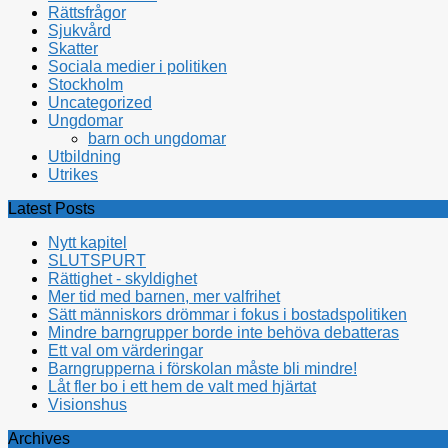
Rättsfrågor
Sjukvård
Skatter
Sociala medier i politiken
Stockholm
Uncategorized
Ungdomar
barn och ungdomar
Utbildning
Utrikes
Latest Posts
Nytt kapitel
SLUTSPURT
Rättighet - skyldighet
Mer tid med barnen, mer valfrihet
Sätt människors drömmar i fokus i bostadspolitiken
Mindre barngrupper borde inte behöva debatteras
Ett val om värderingar
Barngrupperna i förskolan måste bli mindre!
Låt fler bo i ett hem de valt med hjärtat
Visionshus
Archives