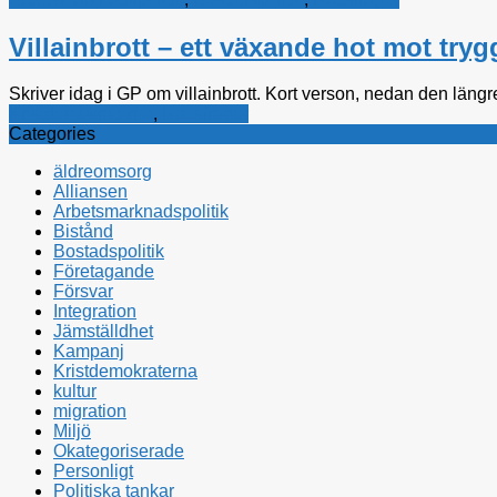
Villainbrott – ett växande hot mot try
Skriver idag i GP om villainbrott. Kort verson, nedan den längr
Kristdemokraterna
,
Rättsfrågor
Categories
äldreomsorg
Alliansen
Arbetsmarknadspolitik
Bistånd
Bostadspolitik
Företagande
Försvar
Integration
Jämställdhet
Kampanj
Kristdemokraterna
kultur
migration
Miljö
Okategoriserade
Personligt
Politiska tankar