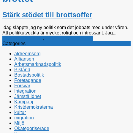
Stärk stödet till brottsoffer
Idag släppte jag ny politik som det jobbats med under våren.
Att politikutveckla är mycket roligt och intressant. Jag...
barn och ungdomar
,
Rättsfrågor
,
Ungdomar
Categories
äldreomsorg
Alliansen
Arbetsmarknadspolitik
Bistånd
Bostadspolitik
Företagande
Försvar
Integration
Jämställdhet
Kampanj
Kristdemokraterna
kultur
migration
Miljö
Okategoriserade