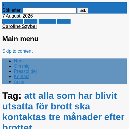
x
Sök efter:
7 August, 2026
Facebook
Twitter
Linkedin
E-mail
Caroline Szyber
Main menu
Skip to content
Hem
Om mig
Pressbilder
Kontakt
Arkiv
Tag:
att alla som har blivit
utsatta för brott ska
kontaktas tre månader efter
brottet