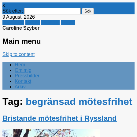
x
Sök efter:
9 August, 2026
Facebook
Twitter
Linkedin
E-mail
Caroline Szyber
Main menu
Skip to content
Hem
Om mig
Pressbilder
Kontakt
Arkiv
Tag:
begränsad mötesfrihet
Bristande mötesfrihet i Ryssland