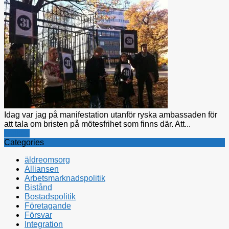
Idag var jag på manifestation utanför ryska ambassaden för
att tala om bristen på mötesfrihet som finns där. Att...
Utrikes
Categories
äldreomsorg
Alliansen
Arbetsmarknadspolitik
Bistånd
Bostadspolitik
Företagande
Försvar
Integration