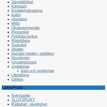
Jämställdhet
Kampanj
Kristdemokraterna
kultur
migration
Miljö
Okategoriserade
Personligt
Politiska tankar
Rättsfrågor
Sjukvård
Skatter
Sociala medier i politiken
Stockholm
Uncategorized
Ungdomar
barn och ungdomar
Utbildning
Utrikes
Latest Posts
Nytt kapitel
SLUTSPURT
Rättighet - skyldighet