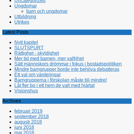
Uncategorized
Ungdomar
barn och ungdomar
Utbildning
Utrikes
Latest Posts
Nytt kapitel
SLUTSPURT
Rättighet - skyldighet
Mer tid med barnen, mer valfrihet
Sätt människors drömmar i fokus i bostadspolitiken
Mindre barngrupper borde inte behöva debatteras
Ett val om värderingar
Barngrupperna i förskolan måste bli mindre!
Låt fler bo i ett hem de valt med hjärtat
Visionshus
Archives
februari 2019
september 2018
augusti 2018
juni 2018
maj 2018