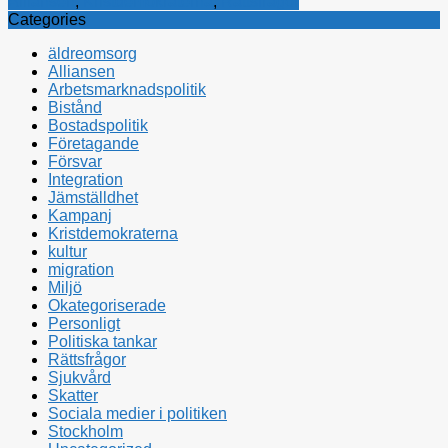
Alliansen
,
Kristdemokraterna
,
Rättsfrågor
Categories
äldreomsorg
Alliansen
Arbetsmarknadspolitik
Bistånd
Bostadspolitik
Företagande
Försvar
Integration
Jämställdhet
Kampanj
Kristdemokraterna
kultur
migration
Miljö
Okategoriserade
Personligt
Politiska tankar
Rättsfrågor
Sjukvård
Skatter
Sociala medier i politiken
Stockholm