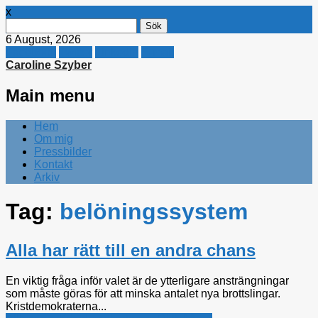
x
Sök
efter:
6 August, 2026
Facebook
Twitter
Linkedin
E-mail
Caroline Szyber
Main menu
Skip
Hem
to
Om mig
content
Pressbilder
Kontakt
Arkiv
Tag:
belöningssystem
Alla har rätt till en andra chans
En viktig fråga inför valet är de ytterligare ansträngningar
som måste göras för att minska antalet nya brottslingar.
Kristdemokraterna...