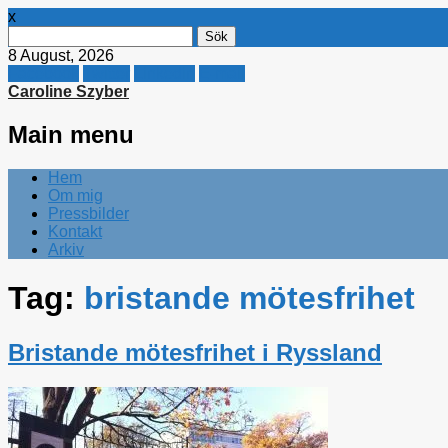
x
Sök
efter:
8 August, 2026
Facebook
Twitter
Linkedin
E-mail
Caroline Szyber
Main menu
Skip
Hem
to
Om mig
content
Pressbilder
Kontakt
Arkiv
Tag:
bristande mötesfrihet
Bristande mötesfrihet i Ryssland