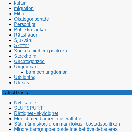
kultur
migration
Miljö
Okategoriserade
Personligt
Politiska tankar
Rättsfrågor
Sjukvård
Skatter
Sociala medier i politiken
Stockholm
Uncategorized
Ungdomar
barn och ungdomar
Utbildning
Utrikes
Latest Posts
Nytt kapitel
SLUTSPURT
Rättighet - skyldighet
Mer tid med barnen, mer valfrihet
Sätt människors drömmar i fokus i bostadspolitiken
Mindre barngrupper borde inte behöva debatteras